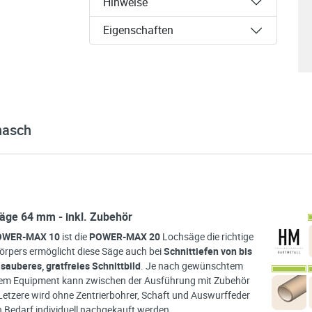
Hinweise
Eigenschaften
nasch
ge 64 mm - inkl. Zubehör
WER-MAX 10
ist die
POWER-MAX 20
Lochsäge die richtige
örpers ermöglicht diese Säge auch bei
Schnittiefen von bis
n
sauberes, gratfreies Schnittbild
. Je nach gewünschtem
nem Equipment kann zwischen der Ausführung mit Zubehör
etzere wird ohne Zentrierbohrer, Schaft und Auswurffeder
ch Bedarf individuell nachgekauft werden.