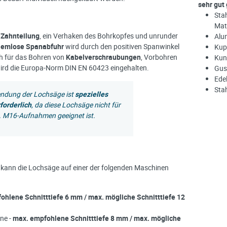
sehr gut
Sta
Mat
 Zahnteilung
, ein Verhaken des Bohrkopfes und unrunder
Alu
lemlose Spanabfuhr
wird durch den positiven Spanwinkel
Kupf
ch für das Bohren von
Kabelverschraubungen
, Vorbohren
Kun
wird die Europa-Norm DIN EN 60423 eingehalten.
Gus
Ede
Stah
endung der Lochsäge ist
spezielles
forderlich
, da diese Lochsäge nicht für
. M16-Aufnahmen geeignet ist.
ann die Lochsäge auf einer der folgenden Maschinen
ohlene Schnitttiefe 6 mm / max. mögliche Schnitttiefe 12
ne -
max. empfohlene Schnitttiefe 8 mm / max. mögliche