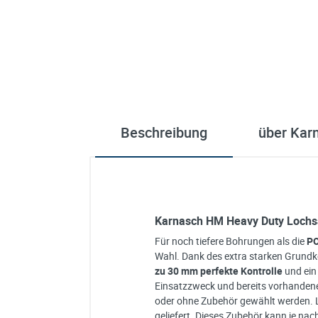
Beschreibung
über Kar
Karnasch HM Heavy Duty Lochsä
Für noch tiefere Bohrungen als die
PO
Wahl. Dank des extra starken Grundk
zu 30 mm
perfekte Kontrolle
und ei
Einsatzzweck und bereits vorhande
oder ohne Zubehör gewählt werden. L
geliefert. Dieses Zubehör kann je na