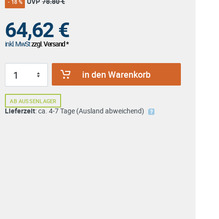
UVP
78.80 €
- 18 %
64,62
€
inkl. MwSt
zzgl. Versand *
in den Warenkorb
AB AUSSENLAGER
Lieferzeit
: ca. 4-7 Tage (Ausland abweichend)