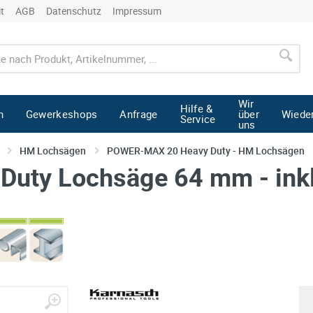
it
AGB
Datenschutz
Impressum
Wir
Hilfe &
n
Gewerkeshops
Anfrage
über
Wiede
Service
uns
HM Lochsägen
POWER-MAX 20 Heavy Duty - HM Lochsägen
Duty Lochsäge 64 mm - inkl