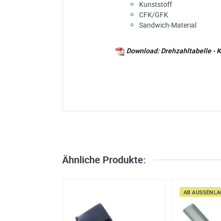
Kunststoff
CFK/GFK
Sandwich-Material
Download: Drehzahltabelle -
Ich habe eine Frage:
Gerne beantworten wir so schnell wi
Bitte unterbreiten Sie mir ein Angebot
Bitte teilen Sie uns die gewünschte 
Ähnliche Produkte:
Ihre Anschrift
Firma:
AB AUSSENLAG
Name*:
e-mail*: