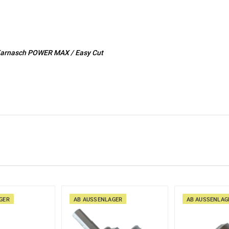
 Karnasch POWER MAX / Easy Cut
e möglich Ihre Anfrage (meist innerhalb weniger Minuten)
:
Menge mit
ER
AB AUSSENLAGER
AB AUSSENLAGE