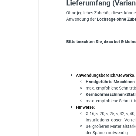
Lieferumfang (Varian
Ohne jegliches Zubehör, dieses können
Anwendung der
Lochsäge ohne Zub
Bitte beachten Sie, dass bei Ø klei
Anwendungsbereich/Gewerke:
Handgeführte Maschinen
max. empfohlene Schnittti
Kernbohrmaschinen/Stat
max. empfohlene Schnittti
Hinweise:
Ø 16,5, 20,5, 25,5, 32,5, 4
Installations- dosen, Ver
Bei größeren Materialstär
der Spänen notwendig