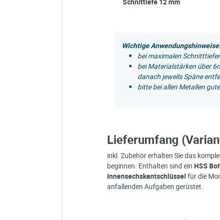
Schnittiefe 12 mm
Wichtige Anwendungshinweise
bei maximalen Schnitttiefe
bei Materialstärken über 
danach jeweils Späne entf
bitte bei allen Metallen gu
Lieferumfang (Varian
inkl. Zubehör erhalten Sie das komple
beginnen. Enthalten sind ein
HSS Boh
Innensechskantschlüssel
für die Mon
anfallenden Aufgaben gerüstet.