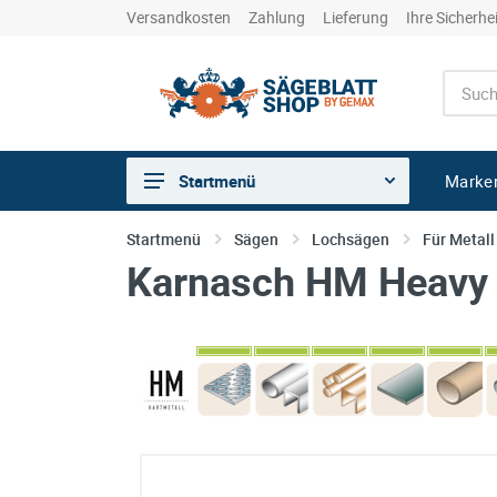
Versandkosten
Zahlung
Lieferung
Ihre Sicherhe
Marke
Startmenü
Sägen
Startmenü
Sägen
Lochsägen
Für Metall
Karnasch HM Heavy 
Trennen
Bohren
Schleifen
kreative Holzbearbeitung
Hobeln/Fräsen
Gewerkeshops