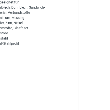
 geeignet für
:
hlblech, Dünnblech, Sandwich-
erial, Verbundstoffe
minium, Messing
er, Zinn, Nickel
ststoffe, Glasfaser
srohr
lstahl
l/Stahlprofil