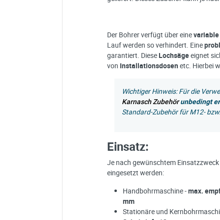
Der Bohrer verfügt über eine
variable
Lauf werden so verhindert. Eine
prob
garantiert. Diese
Lochsäge
eignet si
von
Installationsdosen
etc. Hierbei 
Wichtiger Hinweis: Für die Verw
Karnasch Zubehör
unbedingt er
Standard-Zubehör für M12- bzw
Einsatz:
Je nach gewünschtem Einsatzzweck k
eingesetzt werden:
Handbohrmaschine -
max. empf
mm
Stationäre und Kernbohrmaschi