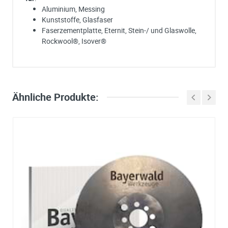
Aluminium, Messing
Kunststoffe, Glasfaser
Faserzementplatte, Eternit, Stein-/ und Glaswolle,
Rockwool®, Isover®
Ich habe eine Frage:
Gerne beantworten wir so schnell wie möglich Ihre Anfrage (meist inn
weniger Minuten)
Bitte unterbreiten Sie mir ein Angebot:
Ähnliche Produkte:
Bitte teilen Sie uns die gewünschte Menge mit
Ihre Anschrift
Firma:
Name*:
e-mail*:
Zustimmung zur Datenverarbeitung