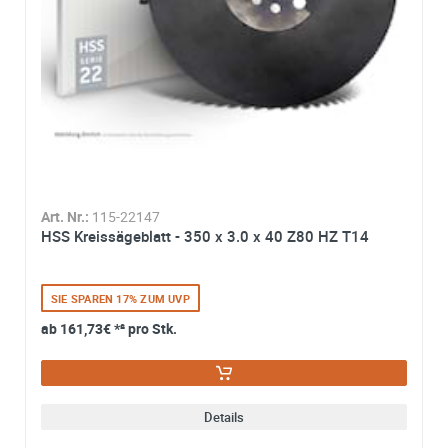
*
Ich stimme zu, dass meine Angaben aus dem
Kontaktformular zur Beantwortung meiner Anfrage erhob
und verarbeitet werden. Die Daten werden nach
abgeschlossener Bearbeitung Ihrer Anfrage gelöscht. Sie
können Ihre Einwilligung jederzeit für die Zukunft per E-M
widerrufen. Detaillierte Informationen zum Umgang mit
Nutzerdaten finden Sie in unserer
Datenschutzerklärung
Art. Nr.:
115-22147
HSS Kreissägeblatt - 350 x 3.0 x 40 Z80 HZ T14
SIE SPAREN 17% ZUM UVP
ab
161,73€
*² pro Stk.
Details