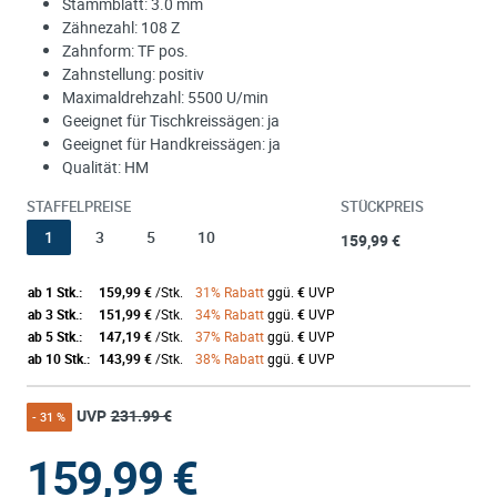
Stammblatt: 3.0 mm
Zähnezahl: 108 Z
Zahnform: TF pos.
Zahnstellung: positiv
Maximaldrehzahl: 5500 U/min
Geeignet für Tischkreissägen: ja
Geeignet für Handkreissägen: ja
Qualität: HM
STAFFELPREISE
STÜCKPREIS
1
3
5
10
159,99 €
ab 1 Stk.:
159,99 €
/Stk.
31% Rabatt
ggü.
€
UVP
ab 3 Stk.:
151,99 €
/Stk.
34% Rabatt
ggü.
€
UVP
ab 5 Stk.:
147,19 €
/Stk.
37% Rabatt
ggü.
€
UVP
ab 10 Stk.:
143,99 €
/Stk.
38% Rabatt
ggü.
€
UVP
UVP
231.99 €
- 31 %
159,99
€