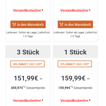
Name*:
Versandkostenfrei
*
Versandkostenfrei
*
e-mail*:
Zustimmung zur Datenverarbeitung
in den Warenkorb
in den Warenkorb
*
Ich stimme zu, dass meine Angaben aus dem
Kontaktformular zur Beantwortung meiner Anfrage erhob
Lieferzeit: Sofort ab Lager, Lieferfrist
Lieferzeit: Sofort ab Lager, Lieferfrist
1-3 Tage
1-3 Tage
und verarbeitet werden. Die Daten werden nach
abgeschlossener Bearbeitung Ihrer Anfrage gelöscht. Sie
können Ihre Einwilligung jederzeit für die Zukunft per E-M
3 Stück
1 Stück
widerrufen. Detaillierte Informationen zum Umgang mit
Nutzerdaten finden Sie in unserer
Datenschutzerklärung
34% RABATT
GGÜ. UVP*
31% RABATT
GGÜ. UVP*
151,99€
159,99€
*²
*²
*2
*2
455,97
€
Gesamtpreis
159,99
€
Gesamtpreis
Versandkostenfrei
*
Versandkostenfrei
*