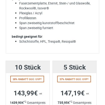
Faserzementplatte, Eternit, Stein-/ und Glaswolle,
Rockwool®, Isover®
Plexiglas / Acryl
Profilleisten
Span zweiseitig kunststoffbeschichtet
Span zweiseitig furniert
bedingt geeignet für
:
Schichtstoffe, HPL, Trespa®, Resopal®
Ich habe eine Frage:
Gerne beantworten wir so schnell wie möglich Ihre Anfrage (meist inn
weniger Minuten)
Hersteller
Maschinen
10 Stück
Bitte unterbreiten Sie mir ein Angebot:
5 Stück
MAFELL
MSK125
Bitte teilen Sie uns die gewünschte Menge mit
38% RABATT
GGÜ. UVP*
37% RABATT
GGÜ. UVP*
143,99€
147,19€
*²
*²
Ihre Anschrift
*2
*2
1439,90
€
Gesamtpreis
735,95
€
Gesamtpreis
Firma: