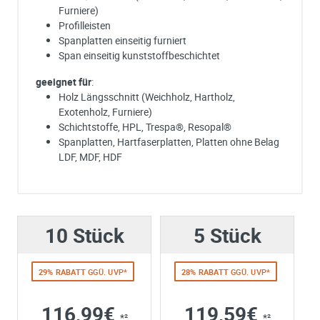
Furniere)
Profilleisten
Spanplatten einseitig furniert
Span einseitig kunststoffbeschichtet
geeignet für
:
Holz Längsschnitt (Weichholz, Hartholz,
Exotenholz, Furniere)
Schichtstoffe, HPL, Trespa®, Resopal®
Spanplatten, Hartfaserplatten, Platten ohne Belag
LDF, MDF, HDF
Ich habe eine Frage:
Gerne beantworten wir so schnell wie möglich Ihre Anfrage (meist inn
weniger Minuten)
Hersteller
Maschinen
10 Stück
Bitte unterbreiten Sie mir ein Angebot:
5 Stück
BOSCH
GCM 12 GDL
,
GCM 12 JL
Bitte teilen Sie uns die gewünschte Menge mit
DEWALT
D27107XPS
29% RABATT
GGÜ. UVP*
28% RABATT
GGÜ. UVP*
Preis / Leistung top. ????????
MAKITA
LH1201FL
,
LS1216LB
, LH1200FL
Perfektes Schnittbild. Super Sägeblatt.
METABO
KGS305M
,
KGT305M
,
KS305M
,
KS305Plus
116,99€
119,59€
von
Benjamin Heite
über
amazon.de
*²
*²