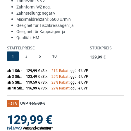
Zähnezahl: 96 Z
Zahnform: WZ neg.
Zahnstellung: negativ
Maximaldrehzahl: 6500 U/min
Geeignet für Tischkreissägen: ja
Geeignet für Kappsägen: ja
Qualität: HM
STAFFELPREISE
STÜCKPREIS
1
3
5
10
129,99 €
ab 1 Stk.:
129,99 €
/Stk.
21% Rabatt
ggü.
€
UVP
ab 3 Stk.:
123,49 €
/Stk.
25% Rabatt
ggü.
€
UVP
ab 5 Stk.:
119,59 €
/Stk.
28% Rabatt
ggü.
€
UVP
ab 10 Stk.:
116,99 €
/Stk.
29% Rabatt
ggü.
€
UVP
UVP
165.09 €
- 21 %
129,99
€
inkl. MwSt
Versandkostenfrei *