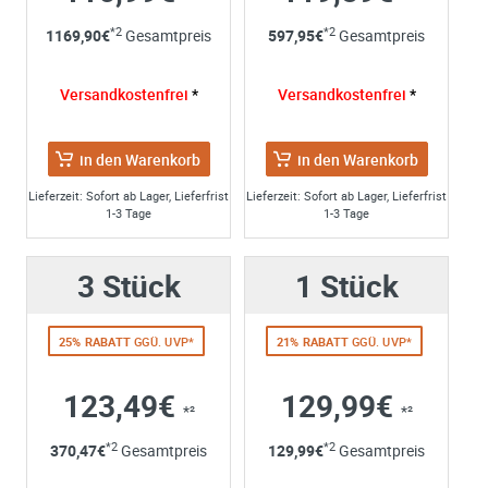
Ihre Anschrift
SCHEPPACH
Capas3
,
TKG305E
am Samstag, 26. Juni 2021
*2
*2
1169,90
€
Gesamtpreis
597,95
€
Gesamtpreis
Firma:
Name*:
Versandkostenfrei
*
Versandkostenfrei
*
e-mail*:
Zustimmung zur Datenverarbeitung
in den Warenkorb
in den Warenkorb
*
Ich stimme zu, dass meine Angaben aus dem
Kontaktformular zur Beantwortung meiner Anfrage erhob
Lieferzeit: Sofort ab Lager, Lieferfrist
Lieferzeit: Sofort ab Lager, Lieferfrist
1-3 Tage
1-3 Tage
und verarbeitet werden. Die Daten werden nach
abgeschlossener Bearbeitung Ihrer Anfrage gelöscht. Sie
können Ihre Einwilligung jederzeit für die Zukunft per E-M
3 Stück
1 Stück
widerrufen. Detaillierte Informationen zum Umgang mit
Nutzerdaten finden Sie in unserer
Datenschutzerklärung
25% RABATT
GGÜ. UVP*
21% RABATT
GGÜ. UVP*
123,49€
129,99€
*²
*²
*2
*2
370,47
€
Gesamtpreis
129,99
€
Gesamtpreis