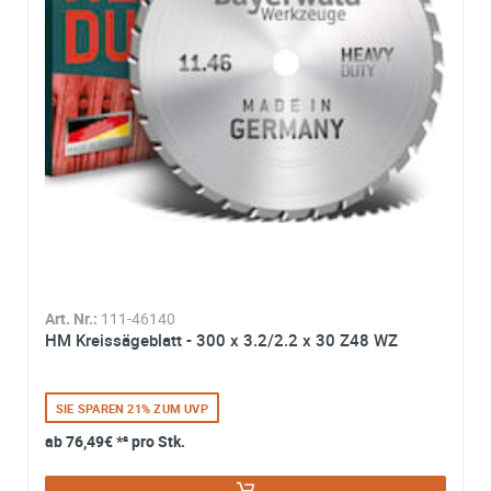
Name*:
e-mail*:
Zustimmung zur Datenverarbeitung
*
Ich stimme zu, dass meine Angaben aus dem
Kontaktformular zur Beantwortung meiner Anfrage erhob
und verarbeitet werden. Die Daten werden nach
abgeschlossener Bearbeitung Ihrer Anfrage gelöscht. Sie
können Ihre Einwilligung jederzeit für die Zukunft per E-M
widerrufen. Detaillierte Informationen zum Umgang mit
Nutzerdaten finden Sie in unserer
Datenschutzerklärung
Art. Nr.:
111-46140
HM Kreissägeblatt - 300 x 3.2/2.2 x 30 Z48 WZ
SIE SPAREN 21% ZUM UVP
ab
76,49€
*² pro Stk.