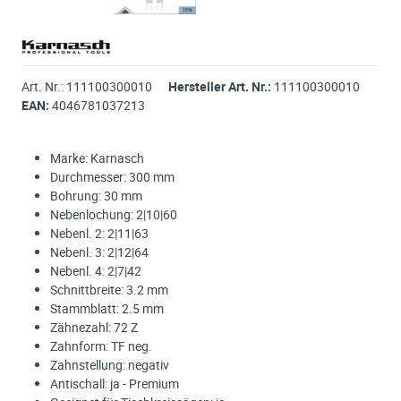
Art. Nr.:
111100300010
Hersteller Art. Nr.:
111100300010
EAN:
4046781037213
Marke: Karnasch
Durchmesser: 300 mm
Bohrung: 30 mm
Nebenlochung: 2|10|60
Nebenl. 2: 2|11|63
Nebenl. 3: 2|12|64
Nebenl. 4: 2|7|42
Schnittbreite: 3.2 mm
Stammblatt: 2.5 mm
Zähnezahl: 72 Z
Zahnform: TF neg.
Zahnstellung: negativ
Antischall: ja - Premium