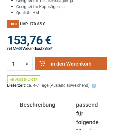
Geeignet für Tischkreissägen: ja
Geeignet für Kappsägen: ja
Qualität: HM
UVP
170.85 €
- 10 %
153,76
€
inkl. MwSt
Versandkostenfrei *
in den Warenkorb
AB AUSSENLAGER
Lieferzeit
: ca. 4-7 Tage (Ausland abweichend)
Beschreibung
passend
ü
für
K
folgende