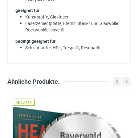
geeignet für
:
Kunststoffe, Glasfaser
Faserzementplatte, Eternit, Stein-/ und Glaswolle,
Rockwool®, Isover®
bedingt geeignet für
:
Schichtstoffe, HPL, Trespa®, Resopal®
Ich habe eine Frage:
Gerne beantworten wir so schnell wie möglich Ihre Anfrage (meist inn
weniger Minuten)
Hersteller
Maschinen
Bitte unterbreiten Sie mir ein Angebot:
Ähnliche Produkte:
DEWALT
1370
Bitte teilen Sie uns die gewünschte Menge mit
SCHEPPACH
KSE300(Export)
,
TKU
,
TS4000
AB LAGER
Ihre Anschrift
Firma: