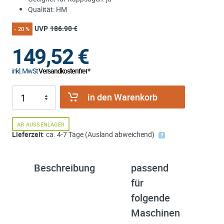
Qualität: HM
UVP
186.90 €
- 20 %
149,52
€
inkl. MwSt
Versandkostenfrei *
in den Warenkorb
AB AUSSENLAGER
Lieferzeit
: ca. 4-7 Tage (Ausland abweichend)
Beschreibung
passend
ü
für
K
folgende
Maschinen