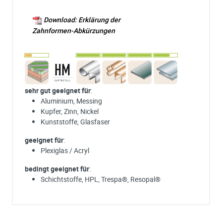
Download: Erklärung der
Zahnformen-Abkürzungen
sehr gut geeignet für
:
Aluminium, Messing
Kupfer, Zinn, Nickel
Kunststoffe, Glasfaser
geeignet für
:
Plexiglas / Acryl
bedingt geeignet für
:
Schichtstoffe, HPL, Trespa®, Resopal®
Ich habe eine Frage:
Gerne beantworten wir so schnell wie möglich Ihre Anfrage (meist inn
weniger Minuten)