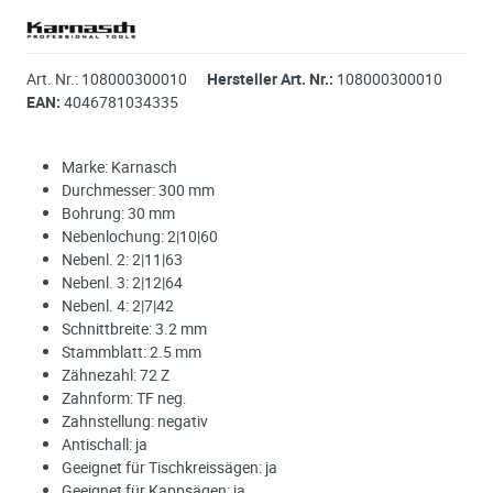
Art. Nr.:
108000300010
Hersteller Art. Nr.:
108000300010
EAN:
4046781034335
Marke: Karnasch
Durchmesser: 300 mm
Bohrung: 30 mm
Nebenlochung: 2|10|60
Nebenl. 2: 2|11|63
Nebenl. 3: 2|12|64
Nebenl. 4: 2|7|42
Schnittbreite: 3.2 mm
Stammblatt: 2.5 mm
Zähnezahl: 72 Z
Zahnform: TF neg.
Zahnstellung: negativ
Antischall: ja
Geeignet für Tischkreissägen: ja
Geeignet für Kappsägen: ja