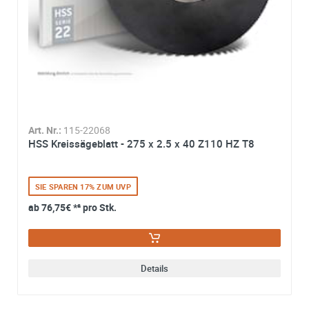
Kontaktformular zur Beantwortung meiner Anfrage erhob
und verarbeitet werden. Die Daten werden nach
abgeschlossener Bearbeitung Ihrer Anfrage gelöscht. Sie
können Ihre Einwilligung jederzeit für die Zukunft per E-M
widerrufen. Detaillierte Informationen zum Umgang mit
Nutzerdaten finden Sie in unserer
Datenschutzerklärung
Art. Nr.:
115-22068
HSS Kreissägeblatt - 275 x 2.5 x 40 Z110 HZ T8
SIE SPAREN 17% ZUM UVP
ab
76,75€
*² pro Stk.
Details