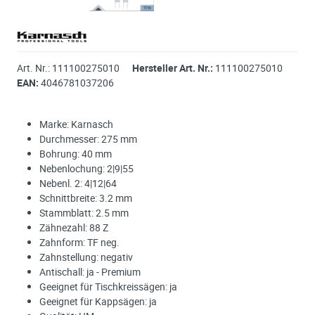
Art. Nr.:
111100275010
Hersteller Art. Nr.:
111100275010
EAN:
4046781037206
Marke: Karnasch
Durchmesser: 275 mm
Bohrung: 40 mm
Nebenlochung: 2|9|55
Nebenl. 2: 4|12|64
Schnittbreite: 3.2 mm
Stammblatt: 2.5 mm
Zähnezahl: 88 Z
Zahnform: TF neg.
Zahnstellung: negativ
Antischall: ja - Premium
Geeignet für Tischkreissägen: ja
Geeignet für Kappsägen: ja