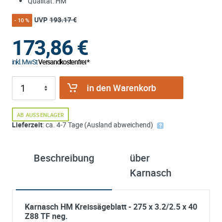
Qualität: HM
UVP
193.17 €
- 10 %
173,86
€
inkl. MwSt
Versandkostenfrei *
in den Warenkorb
AB AUSSENLAGER
Lieferzeit
: ca. 4-7 Tage (Ausland abweichend)
Beschreibung
über
Karnasch
Karnasch HM Kreissägeblatt - 275 x 3.2/2.5 x 40
Z88 TF neg.