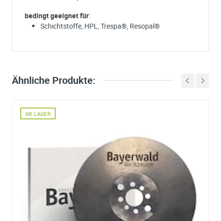
bedingt geeignet für
:
Schichtstoffe, HPL, Trespa®, Resopal®
Ich habe eine Frage:
Gerne beantworten wir so schnell wie möglich Ihre Anfrage (meist inn
weniger Minuten)
Bitte unterbreiten Sie mir ein Angebot:
Ähnliche Produkte:
Bitte teilen Sie uns die gewünschte Menge mit
AB LAGER
Ihre Anschrift
Firma:
Name*:
e-mail*:
Zustimmung zur Datenverarbeitung
*
Ich stimme zu, dass meine Angaben aus dem