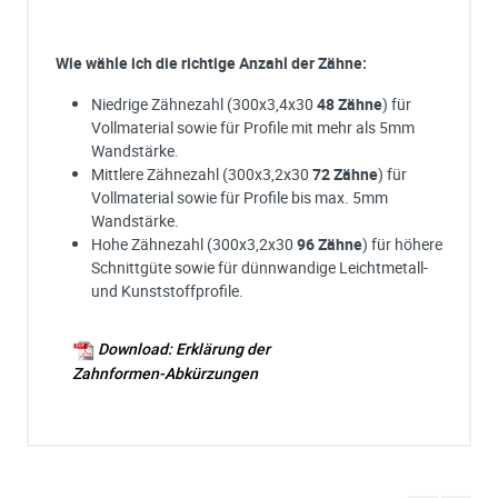
Wie wähle ich die richtige Anzahl der Zähne:
Niedrige Zähnezahl (300x3,4x30
48 Zähne
) für
Vollmaterial sowie für Profile mit mehr als 5mm
Wandstärke.
Mittlere Zähnezahl (300x3,2x30
72 Zähne
) für
Vollmaterial sowie für Profile bis max. 5mm
Wandstärke.
Hohe Zähnezahl (300x3,2x30
96 Zähne
) für höhere
Schnittgüte sowie für dünnwandige Leichtmetall-
und Kunststoffprofile.
Download: Erklärung der
Zahnformen-Abkürzungen
Ich habe eine Frage:
Gerne beantworten wir so schnell wie möglich Ihre Anfrage (meist inn
weniger Minuten)
Hersteller
Maschinen
Bitte unterbreiten Sie mir ein Angebot: