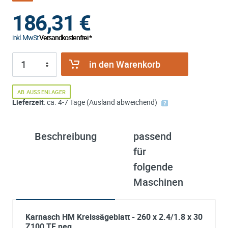
186,31
€
inkl. MwSt
Versandkostenfrei *
in den Warenkorb
AB AUSSENLAGER
Lieferzeit
: ca. 4-7 Tage (Ausland abweichend)
Beschreibung
passend
ü
für
K
folgende
Maschinen
Karnasch HM Kreissägeblatt - 260 x 2.4/1.8 x 30
Z100 TF neg.