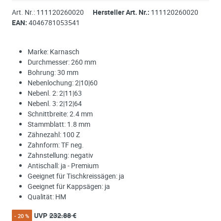
Art. Nr.:
111120260020
Hersteller Art. Nr.:
111120260020
EAN:
4046781053541
Marke: Karnasch
Durchmesser: 260 mm
Bohrung: 30 mm
Nebenlochung: 2|10|60
Nebenl. 2: 2|11|63
Nebenl. 3: 2|12|64
Schnittbreite: 2.4 mm
Stammblatt: 1.8 mm
Zähnezahl: 100 Z
Zahnform: TF neg.
Zahnstellung: negativ
Antischall: ja - Premium
Geeignet für Tischkreissägen: ja
Geeignet für Kappsägen: ja
Qualität: HM
UVP
232.88 €
- 20 %