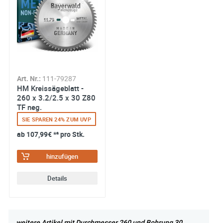
Art. Nr.:
111-79287
HM Kreissägeblatt -
260 x 3.2/2.5 x 30 Z80
TF neg.
SIE SPAREN 24% ZUM UVP
ab
107,99€
*² pro Stk.
hinzufügen
Details
weitere Artikel mit Durchmesser 260 und Bohrung 30