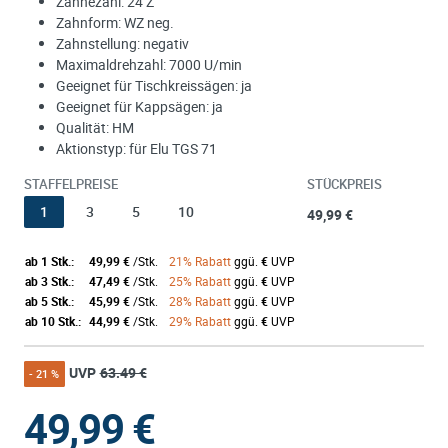
Zähnezahl: 24 Z
Zahnform: WZ neg.
Zahnstellung: negativ
Maximaldrehzahl: 7000 U/min
Geeignet für Tischkreissägen: ja
Geeignet für Kappsägen: ja
Qualität: HM
Aktionstyp: für Elu TGS 71
STAFFELPREISE
STÜCKPREIS
1
3
5
10
49,99 €
ab 1 Stk.:
49,99 €
/Stk.
21% Rabatt
ggü.
€
UVP
ab 3 Stk.:
47,49 €
/Stk.
25% Rabatt
ggü.
€
UVP
ab 5 Stk.:
45,99 €
/Stk.
28% Rabatt
ggü.
€
UVP
ab 10 Stk.:
44,99 €
/Stk.
29% Rabatt
ggü.
€
UVP
UVP
63.49 €
- 21 %
49,99
€