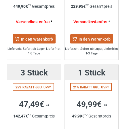
*2
*2
449,90
€
Gesamtpreis
229,95
€
Gesamtpreis
Firma:
Name*:
Versandkostenfrei
*
Versandkostenfrei
*
e-mail*:
Zustimmung zur Datenverarbeitung
in den Warenkorb
in den Warenkorb
*
Ich stimme zu, dass meine Angaben aus dem
Kontaktformular zur Beantwortung meiner Anfrage erhob
Lieferzeit: Sofort ab Lager, Lieferfrist
Lieferzeit: Sofort ab Lager, Lieferfrist
1-3 Tage
1-3 Tage
und verarbeitet werden. Die Daten werden nach
abgeschlossener Bearbeitung Ihrer Anfrage gelöscht. Sie
können Ihre Einwilligung jederzeit für die Zukunft per E-M
3 Stück
1 Stück
widerrufen. Detaillierte Informationen zum Umgang mit
Nutzerdaten finden Sie in unserer
Datenschutzerklärung
25% RABATT
GGÜ. UVP*
21% RABATT
GGÜ. UVP*
47,49€
49,99€
*²
*²
*2
*2
142,47
€
Gesamtpreis
49,99
€
Gesamtpreis