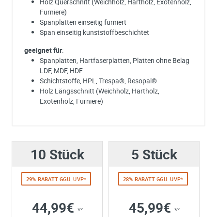
Holz Querschnitt (Weichholz, Hartholz, Exotenholz,
Furniere)
Spanplatten einseitig furniert
Span einseitig kunststoffbeschichtet
geeignet für
:
Spanplatten, Hartfaserplatten, Platten ohne Belag
LDF, MDF, HDF
Schichtstoffe, HPL, Trespa®, Resopal®
Holz Längsschnitt (Weichholz, Hartholz,
Exotenholz, Furniere)
Ich habe eine Frage:
Gerne beantworten wir so schnell wie möglich Ihre Anfrage (meist inn
weniger Minuten)
10 Stück
Bitte unterbreiten Sie mir ein Angebot:
5 Stück
Bitte teilen Sie uns die gewünschte Menge mit
29% RABATT
GGÜ. UVP*
28% RABATT
GGÜ. UVP*
44,99€
45,99€
*²
*²
Ihre Anschrift