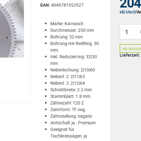
204
EAN:
4046781053527
inkl. MwSt
Ver
Marke: Karnasch
Durchmesser: 250 mm
Bohrung: 32 mm
Bohrung mit RedRing: 30
AB AUSSE
mm
Lieferzeit
Inkl. Reduzierring: 32|30
mm
Nebenlochung: 2|10|60
Nebenl. 2: 2|11|63
Nebenl. 3: 2|12|64
Schnittbreite: 2.2 mm
Stammblatt: 1.8 mm
Zähnezahl: 120 Z
Zahnform: TF neg.
Zahnstellung: negativ
Antischall: ja - Premium
Geeignet für
Tischkreissägen: ja