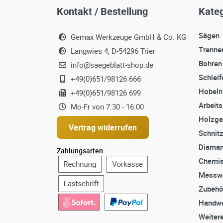
Kontakt / Bestellung
Kateg
Sägen
Gemax Werkzeuge GmbH & Co. KG
Trenne
Langwies 4, D-54296 Trier
Bohren
info@saegeblatt-shop.de
Schleif
+49(0)651/98126 666
Hobeln
+49(0)651/98126 699
Arbeit
Mo-Fr von 7:30 - 16:00
Holzge
Vertrag widerrufen
Schnit
Diaman
Zahlungsarten
Chemis
Messw
Zubehö
Handwe
Weiter