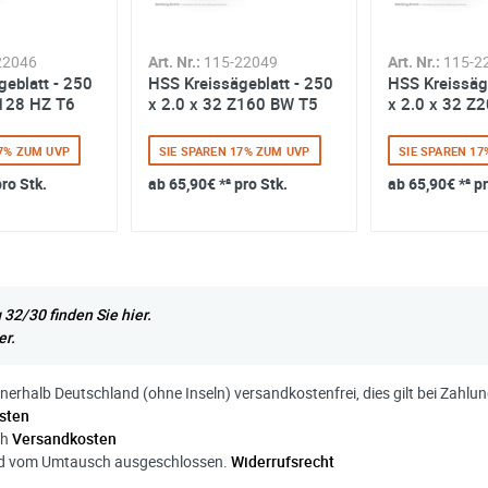
22046
Art. Nr.:
115-22049
Art. Nr.:
115-2
geblatt - 250
HSS Kreissägeblatt - 250
HSS Kreissäg
Z128 HZ T6
x 2.0 x 32 Z160 BW T5
x 2.0 x 32 Z
17% ZUM UVP
SIE SPAREN 17% ZUM UVP
SIE SPAREN 1
pro Stk.
ab
65,90€
*² pro Stk.
ab
65,90€
*² p
32/30 finden Sie hier.
er.
nnerhalb Deutschland (ohne Inseln) versandkostenfrei, dies gilt bei Zahl
sten
ch
Versandkosten
ind vom Umtausch ausgeschlossen.
Widerrufsrecht