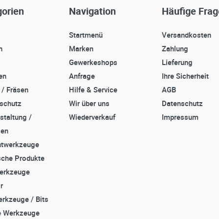
orien
Navigation
Häufige Fra
Startmenü
Versandkosten
n
Marken
Zahlung
Gewerkeshops
Lieferung
en
Anfrage
Ihre Sicherheit
 / Fräsen
Hilfe & Service
AGB
sschutz
Wir über uns
Datenschutz
staltung /
Wiederverkauf
Impressum
zen
twerkzeuge
che Produkte
erkzeuge
r
rkzeuge / Bits
e Werkzeuge