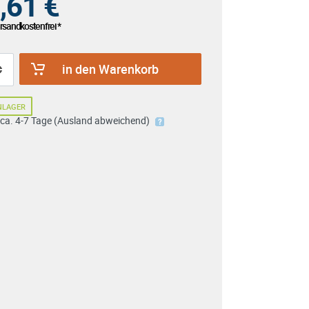
,61
€
sandkostenfrei *
in den Warenkorb
NLAGER
: ca. 4-7 Tage (Ausland abweichend)