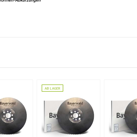
e möglich Ihre Anfrage (meist innerhalb weniger Minuten)
:
Menge mit
AB LAGER
ng
 Angaben aus dem Kontaktformular zur Beantwortung meiner Anfrag
 abgeschlossener Bearbeitung Ihrer Anfrage gelöscht. Sie können Ih
errufen. Detaillierte Informationen zum Umgang mit Nutzerdaten find