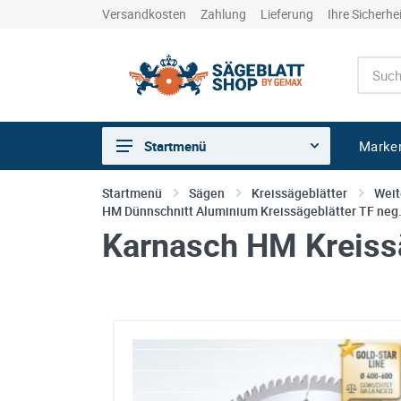
Versandkosten
Zahlung
Lieferung
Ihre Sicherhe
Marke
Startmenü
Sägen
Startmenü
Sägen
Kreissägeblätter
Weit
HM Dünnschnitt Aluminium Kreissägeblätter TF neg
Trennen
Karnasch HM Kreissä
Bohren
Schleifen
kreative Holzbearbeitung
Hobeln/Fräsen
Gewerkeshops