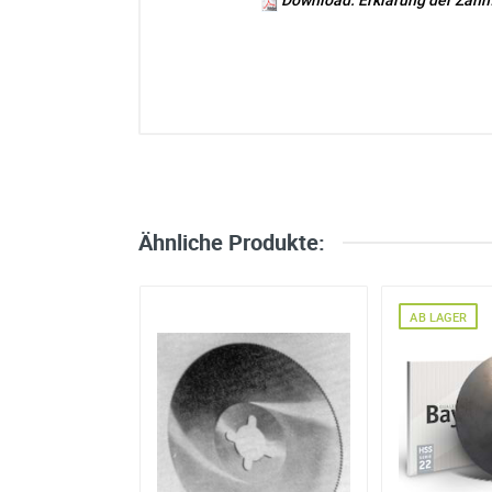
Ich habe eine Frage:
Gerne beantworten wir so schnell wi
Bitte unterbreiten Sie mir ein Angebot
Bitte teilen Sie uns die gewünschte 
Ähnliche Produkte:
Ihre Anschrift
Firma:
AB LAGER
Name*:
e-mail*:
Zustimmung zur Datenverarbeitu
*
Ich stimme zu, dass meine
werden. Die Daten werden nach
die Zukunft per E-Mail an wid
Datenschutzerklärung