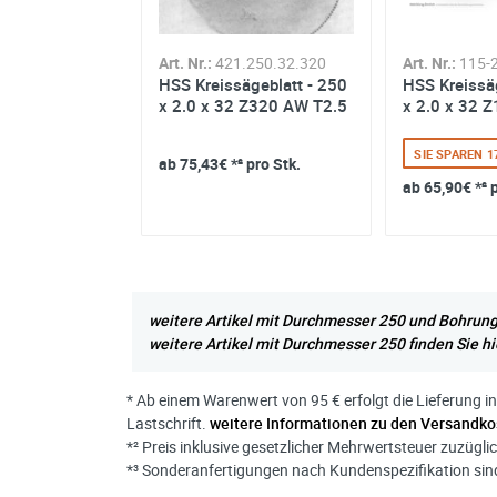
Art. Nr.:
421.250.32.320
Art. Nr.:
115-
HSS Kreissägeblatt - 250
HSS Kreissä
0.50.064
x 2.0 x 32 Z320 AW T2.5
x 2.0 x 32 
ägeblatt - 250
 Z64 BW-B T12
SIE SPAREN 
ab
75,43€
*² pro Stk.
 18% ZUM UVP
ab
65,90€
*² 
² pro Stk.
weitere Artikel mit Durchmesser 250 und Bohrung 
weitere Artikel mit Durchmesser 250 finden Sie hi
* Ab einem Warenwert von 95 € erfolgt die Lieferung i
Lastschrift.
weitere Informationen zu den Versandko
*² Preis inklusive gesetzlicher Mehrwertsteuer zuzügli
*³ Sonderanfertigungen nach Kundenspezifikation s