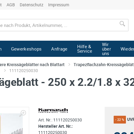
it
AGB
Datenschutz
Impressum
Wir
Hilfe &
n
Gewerkeshops
Anfrage
über
Wiede
Service
uns
ere Kreissägeblätter nach Blattart
Trapezflachzahn-Kreissägeblät
.
111120250030
geblatt - 250 x 2.2/1.8 x 3
UV
Art. Nr.:
111120250030
- 22 %
Hersteller Art. Nr.:
111120250030