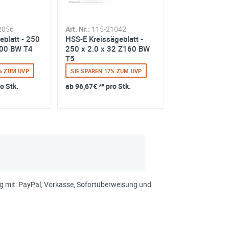
2056
Art. Nr.:
115-21042
Art. Nr.:
115-21
eblatt - 250
HSS-E Kreissägeblatt -
HSS-E Kreissäg
200 BW T4
250 x 2.0 x 32 Z160 BW
250 x 2.0 x 3
T5
T4
7% ZUM UVP
SIE SPAREN 17% ZUM UVP
SIE SPAREN 17%
ro Stk.
ab
96,67€
*² pro Stk.
ab
96,67€
*² pro
ung mit: PayPal, Vorkasse, Sofortüberweisung und