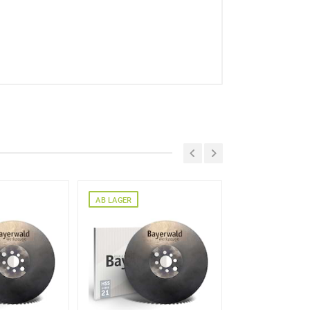
AB LAGER
AB LAGER
e erhoben und verarbeitet
re Einwilligung jederzeit für
en Sie in unserer