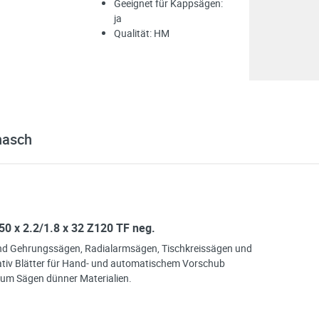
Geeignet für Kappsägen:
ja
Qualität: HM
nasch
50 x 2.2/1.8 x 32 Z120 TF neg.
und Gehrungssägen, Radialarmsägen, Tischkreissägen und
ativ Blätter für Hand- und automatischem Vorschub
zum Sägen dünner Materialien.