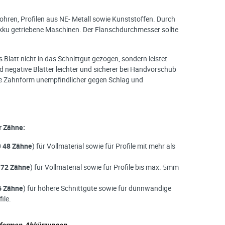
ren, Profilen aus NE- Metall sowie Kunststoffen. Durch
 Akku getriebene Maschinen. Der Flanschdurchmesser sollte
Blatt nicht in das Schnittgut gezogen, sondern leistet
d negative Blätter leichter und sicherer bei Handvorschub
ive Zahnform unempfindlicher gegen Schlag und
r Zähne:
0
48 Zähne
) für Vollmaterial sowie für Profile mit mehr als
0
72 Zähne
) für Vollmaterial sowie für Profile bis max. 5mm
6 Zähne
) für höhere Schnittgüte sowie für dünnwandige
ile.
nformen-Abkürzungen