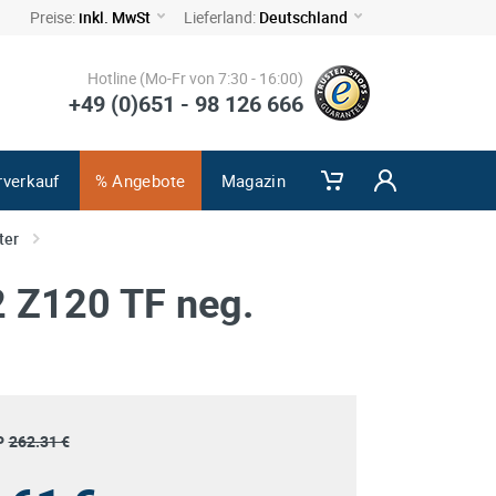
Preise:
inkl. MwSt
Lieferland:
Deutschland
Hotline (Mo-Fr von 7:30 - 16:00)
+49 (0)651 - 98 126 666
rverkauf
% Angebote
Magazin
ter
2 Z120 TF neg.
P
262.31 €