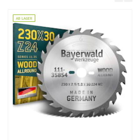
MAFELL
KSP85F
,
KSP85FC
AB LAGER
Ihre Anschrift
Firma:
Name*:
e-mail*:
Zustimmung zur Datenverarbeitung
*
Ich stimme zu, dass meine Angaben aus dem
Kontaktformular zur Beantwortung meiner Anfrage erhob
und verarbeitet werden. Die Daten werden nach
abgeschlossener Bearbeitung Ihrer Anfrage gelöscht. Sie
können Ihre Einwilligung jederzeit für die Zukunft per E-M
widerrufen. Detaillierte Informationen zum Umgang mit
Nutzerdaten finden Sie in unserer
Datenschutzerklärung