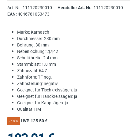
Art. Nr.:
111120230010
Hersteller Art. Nr.:
111120230010
EAN:
4046781053473
Marke: Karnasch
Durchmesser: 230 mm
Bohrung: 30 mm
Nebenlochung: 2|7|42
Schnittbreite: 2.4 mm
Stammblatt: 1.8 mm
Zähnezahl: 64 Z
Zahnform: TF neg.
Zahnstellung: negativ
Geeignet für Tischkreissägen: ja
Geeignet für Handkreissägen: ja
Geeignet für Kappsägen: ja
Qualität: HM
UVP
125.50 €
- 18 %