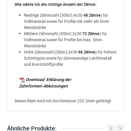
Wie wähle ich die richtige Anzahl der Zähne:
Niedrige Zähnezahl (300x3,4x30
48 Zähne
) für
Vollmaterial sowie für Profile mit mehr als 5mm
Wandstärke.
Mittlere Zähnezahl (300x3,2x30
72 Zähne
) für
Vollmaterial sowie für Profile bis max. 5mm
Wandstärke.
Hohe Zähnezahl (300x3,2x30
96 Zähne
) für höhere
Schnittgüte sowie für dünnwandige Leichtmetall-
und Kunststoffprofile.
Download: Erklärung der
Zahnformen-Abkürzungen
Dieses Blatt wird mit Durchmesser 232.5mm gefertigt
Ich habe eine Frage:
Gerne beantworten wir so schnell wie möglich Ihre Anfrage (meist inn
weniger Minuten)
Hersteller
Maschinen
Bitte unterbreiten Sie mir ein Angebot:
Ähnliche Produkte:
BOSCH
GKS85S
Bitte teilen Sie uns die gewünschte Menge mit