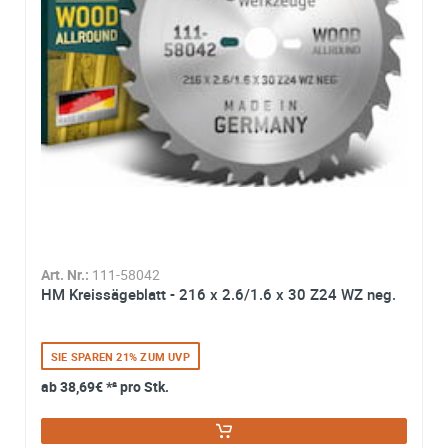
Art. Nr.:
111-58042
HM Kreissägeblatt - 216 x 2.6/1.6 x 30 Z24 WZ neg.
SIE SPAREN 21% ZUM UVP
ab
38,69€
*² pro Stk.