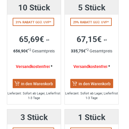
Hersteller
Maschinen
10 Stück
Bitte unterbreiten Sie mir ein Angebot:
5 Stück
METABO
TS216
,
TS216Floor
Bitte teilen Sie uns die gewünschte Menge mit
31% RABATT
GGÜ. UVP*
29% RABATT
GGÜ. UVP*
65,69€
67,15€
*²
*²
Ihre Anschrift
*2
*2
656,90
€
Gesamtpreis
335,75
€
Gesamtpreis
Firma:
Name*:
Versandkostenfrei
*
Versandkostenfrei
*
e-mail*:
Zustimmung zur Datenverarbeitung
in den Warenkorb
in den Warenkorb
*
Ich stimme zu, dass meine Angaben aus dem
Kontaktformular zur Beantwortung meiner Anfrage erhob
Lieferzeit: Sofort ab Lager, Lieferfrist
Lieferzeit: Sofort ab Lager, Lieferfrist
1-3 Tage
1-3 Tage
und verarbeitet werden. Die Daten werden nach
abgeschlossener Bearbeitung Ihrer Anfrage gelöscht. Sie
können Ihre Einwilligung jederzeit für die Zukunft per E-M
3 Stück
1 Stück
widerrufen. Detaillierte Informationen zum Umgang mit
Nutzerdaten finden Sie in unserer
Datenschutzerklärung