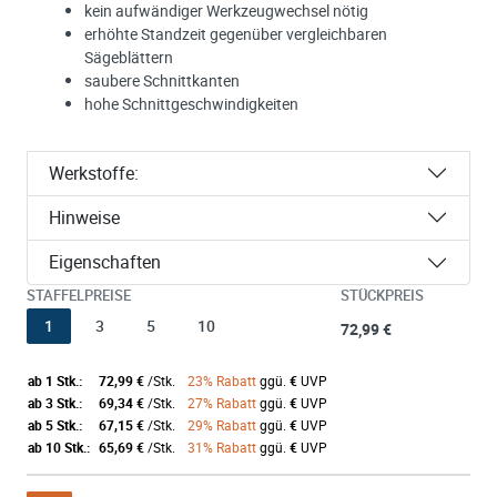
kein aufwändiger Werkzeugwechsel nötig
erhöhte Standzeit gegenüber vergleichbaren
Sägeblättern
saubere Schnittkanten
hohe Schnittgeschwindigkeiten
Werkstoffe:
Hinweise
Eigenschaften
STAFFELPREISE
STÜCKPREIS
1
3
5
10
72,99 €
ab 1 Stk.:
72,99 €
/Stk.
23% Rabatt
ggü.
€
UVP
ab 3 Stk.:
69,34 €
/Stk.
27% Rabatt
ggü.
€
UVP
ab 5 Stk.:
67,15 €
/Stk.
29% Rabatt
ggü.
€
UVP
ab 10 Stk.:
65,69 €
/Stk.
31% Rabatt
ggü.
€
UVP