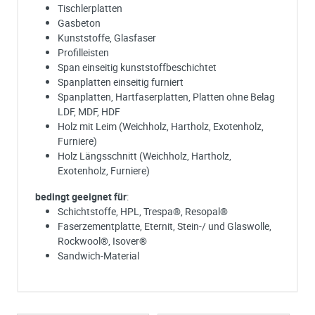
Tischlerplatten
Gasbeton
Kunststoffe, Glasfaser
Profilleisten
Span einseitig kunststoffbeschichtet
Spanplatten einseitig furniert
Spanplatten, Hartfaserplatten, Platten ohne Belag
LDF, MDF, HDF
Holz mit Leim (Weichholz, Hartholz, Exotenholz,
Furniere)
Holz Längsschnitt (Weichholz, Hartholz,
Exotenholz, Furniere)
bedingt geeignet für
:
Schichtstoffe, HPL, Trespa®, Resopal®
Faserzementplatte, Eternit, Stein-/ und Glaswolle,
Rockwool®, Isover®
Sandwich-Material
Ich habe eine Frage:
Gerne beantworten wir so schnell wie möglich Ihre Anfrage (meist inn
weniger Minuten)