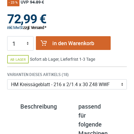
UVP
94.89 €
- 23 %
72,99
€
inkl. MwSt
zzgl. Versand *
in den Warenkorb
Sofort ab Lager, Lieferfrist 1-3 Tage
AB LAGER
VARIANTEN DIESES ARTIKELS (18)
Beschreibung
passend
ü
für
B
folgende
W
Maschinen