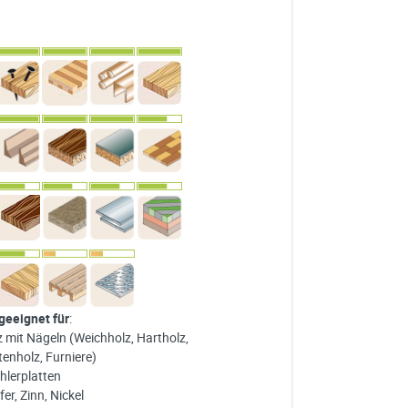
 geeignet für
:
z mit Nägeln (Weichholz, Hartholz,
tenholz, Furniere)
hlerplatten
er, Zinn, Nickel