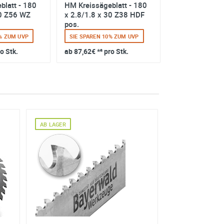
blatt - 180
HM Kreissägeblatt - 180
HM Kreissägeb
30 Z56 WZ
x 2.8/1.8 x 30 Z38 HDF
x 2.2/1.6 x 3
pos.
1% ZUM UVP
SIE SPAREN 10% ZUM UVP
SIE SPAREN 23%
ro Stk.
ab
87,62€
*² pro Stk.
ab
47,69€
*² pro
AB LAGER