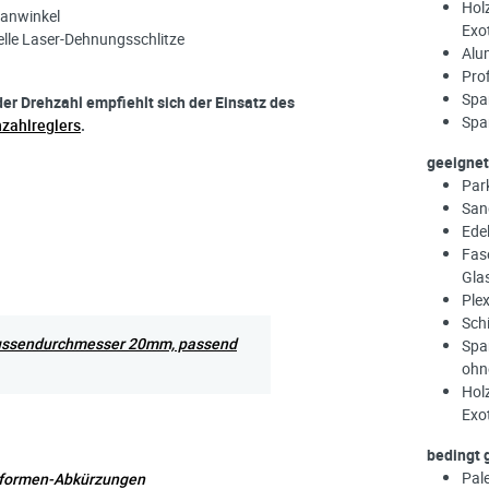
Hol
panwinkel
Exo
lle Laser-Dehnungsschlitze
Alu
Prof
Span
er Drehzahl empfiehlt sich der Einsatz des
Spa
hzahlreglers
.
geeignet
Par
San
Ede
Fase
Gla
Plex
Sch
Aussendurchmesser 20mm, passend
Spa
ohn
Hol
Exo
bedingt 
Pal
nformen-Abkürzungen