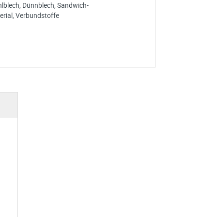
hlblech, Dünnblech, Sandwich-
erial, Verbundstoffe
e erhoben und verarbeitet
re Einwilligung jederzeit für
en Sie in unserer