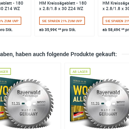
eblatt - 180
HM Kreissägeblatt - 180
HM Kreissäge
 30 Z14 WZ
x 2.8/1.8 x 30 Z24 WZ
x 2.8/1.8 x 
21% ZUM UVP
SIE SPAREN 21% ZUM UVP
SIE SPAREN 2
pro Stk.
ab
35,99€
*² pro Stk.
ab
58,49€
*² p
haben, haben auch folgende Produkte gekauft:
LAGER
AB LAGER