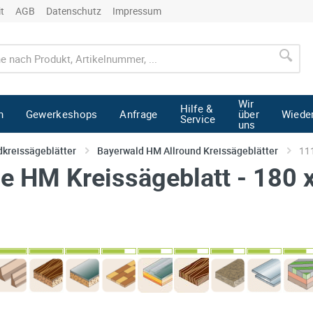
it
AGB
Datenschutz
Impressum
Wir
Hilfe &
n
Gewerkeshops
Anfrage
über
Wiede
Service
uns
kreissägeblätter
Bayerwald HM Allround Kreissägeblätter
11
 HM Kreissägeblatt - 180 x