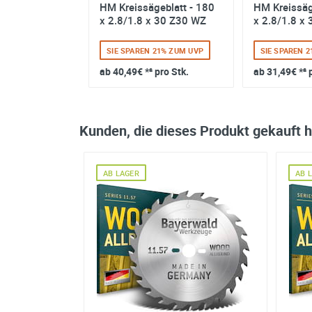
issägeblatt -
HM Kreissägeblatt - 180
HM Kreissäg
1.6 x 30 Z8 FL
x 2.8/1.8 x 30 Z30 WZ
x 2.8/1.8 x
 18% ZUM UVP
SIE SPAREN 21% ZUM UVP
SIE SPAREN 
 pro Stk.
ab
40,49€
*² pro Stk.
ab
31,49€
*² 
Kunden, die dieses Produkt gekauft 
AB LAGER
AB 