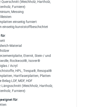
z Querschnitt (Weichholz, Hartholz,
tenholz, Furniere)
minium, Messing
illeisten
platten einseitig furniert
n einseitig kunststoffbeschichtet
 für
:
kett
dwich-Material
lhölzer
rzementplatte, Eternit, Stein-/ und
swolle, Rockwool®, Isover®
iglas / Acryl
ichtstoffe, HPL, Trespa®, Resopal®
nplatten, Hartfaserplatten, Platten
e Belag LDF, MDF, HDF
z Längsschnitt (Weichholz, Hartholz,
tenholz, Furniere)
geeignet für
:
etten