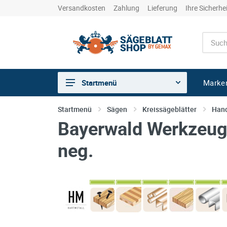
Versandkosten
Zahlung
Lieferung
Ihre Sicherhe
Marke
Startmenü
Sägen
Startmenü
Sägen
Kreissägeblätter
Hand
Bayerwald Werkzeuge
Trennen
Bohren
neg.
Schleifen
kreative Holzbearbeitung
Hobeln/Fräsen
Gewerkeshops