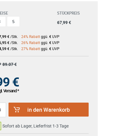
EISE
STÜCKPREIS
3
5
67,99 €
7,99 €
/Stk.
24% Rabatt
ggü.
€
UVP
5,95 €
/Stk.
26% Rabatt
ggü.
€
UVP
4,59 €
/Stk.
27% Rabatt
ggü.
€
UVP
P
89.07 €
99
€
l. Versand *
in den Warenkorb
Sofort ab Lager, Lieferfrist 1-3 Tage