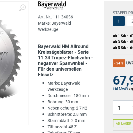
STAFFELPR
Art. Nr.:
111-34056
1
Marke:
Bayerwald
Werkzeuge
ab 1 Stk.:
6
ab 3 Stk.:
6
Bayerwald HM Allround
ab 5 Stk.:
6
Kreissägeblätter - Serie
11.34 Trapez-Flachzahn -
negativer Spanwinkel -
UV
- 24 %
Für den universellen
Einsatz
67,
Marke: Bayerwald
inkl. MwSt
zzg
Werkzeuge
Durchmesser: 180 mm
Bohrung: 30 mm
Nebenlochung: 2|7|42
Schnittbreite: 2.8 mm
Stammblatt: 2.0 mm
AB LAGER
Zähnezahl: 48 Z
Zahnform: TF neg.