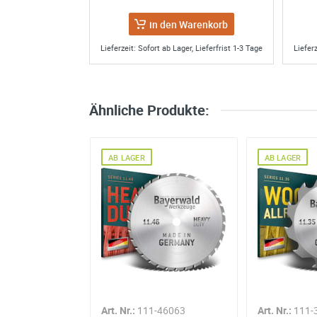
Datenschutzerklärung
in den Warenkorb
Lieferzeit: Sofort ab Lager, Lieferfrist 1-3 Tage
Lieferz
Ähnliche Produkte:
GER
AB LAGER
AB LAGER
-841-56
Art. Nr.:
111-46063
Art. Nr.:
111-