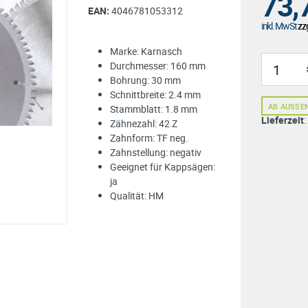
73,
EAN:
4046781053312
inkl. MwSt
zzg
Marke: Karnasch
Durchmesser: 160 mm
Bohrung: 30 mm
Schnittbreite: 2.4 mm
AB AUSSE
Stammblatt: 1.8 mm
Lieferzeit
Zähnezahl: 42 Z
Zahnform: TF neg.
Zahnstellung: negativ
Geeignet für Kappsägen:
ja
Qualität: HM