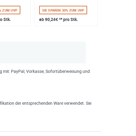
1% ZUM UVP
SIE SPAREN 30% ZUM UVP
SIE SPAREN 26%
ro Stk.
ab
90,24€
*² pro Stk.
ab
62,99€
*² pro
ung mit: PayPal, Vorkasse, Sofortüberweisung und
ikation der entsprechenden Ware verwendet. Sie