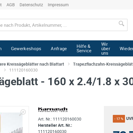
it
AGB
Datenschutz
Impressum
Wir
Hilfe &
n
Gewerkeshops
Anfrage
über
Wiede
Service
uns
ere Kreissägeblätter nach Blattart
Trapezflachzahn-Kreissägeblät
.
111120160030
geblatt - 160 x 2.4/1.8 x 3
UV
Art. Nr.:
111120160030
- 17 %
Hersteller Art. Nr.:
111120160030