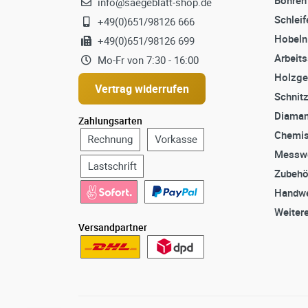
info@saegeblatt-shop.de
Schleif
+49(0)651/98126 666
Hobeln
+49(0)651/98126 699
Arbeit
Mo-Fr von 7:30 - 16:00
Holzge
Vertrag widerrufen
Schnit
Diaman
Zahlungsarten
Chemis
Messw
Zubehö
Handwe
Weiter
Versandpartner