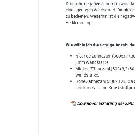
Durch die negative Zahnform wird das 
einen geringen Widerstand. Damit sin
zu bedienen. Weiterhin ist die negat
Verklemmung.
Wie wähle ich die richtige Anzahl de
Niedrige Zähnezahl (300x3,4x3
5mm Wandstärke.
Mittlere Zähnezahl (300x3,2x3
Wandstärke.
Hohe Zähnezahl (300x3,2x30
9
Leichtmetall- und Kunststoffprof
Download: Erklärung der Zah
Ich habe eine Frage:
Gerne beantworten wir so schnell wi
Bitte unterbreiten Sie mir ein Angebot