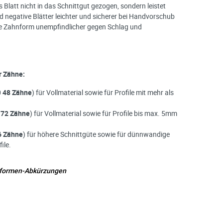
Blatt nicht in das Schnittgut gezogen, sondern leistet
d negative Blätter leichter und sicherer bei Handvorschub
ive Zahnform unempfindlicher gegen Schlag und
r Zähne:
0
48 Zähne
) für Vollmaterial sowie für Profile mit mehr als
0
72 Zähne
) für Vollmaterial sowie für Profile bis max. 5mm
6 Zähne
) für höhere Schnittgüte sowie für dünnwandige
ile.
nformen-Abkürzungen
e möglich Ihre Anfrage (meist innerhalb weniger Minuten)
: