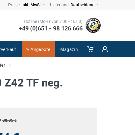
Preise:
inkl. MwSt
Lieferland:
Deutschland
Hotline (Mo-Fr von 7:30 - 16:00)
+49 (0)651 - 98 126 666
rverkauf
% Angebote
Magazin
ter
0 Z42 TF neg.
P
88.85 €