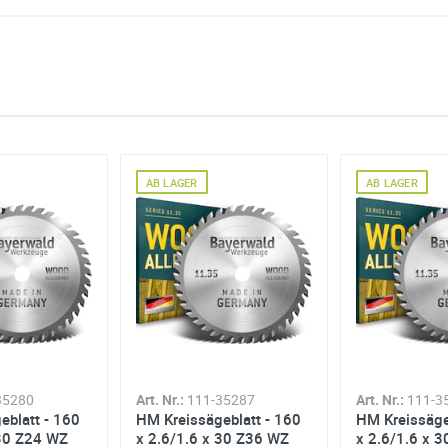
Menge mit
AB LAGER
AB LAGER
ng
 Angaben aus dem Kontaktformular zur Beantwortung meiner Anfrag
 abgeschlossener Bearbeitung Ihrer Anfrage gelöscht. Sie können Ih
errufen. Detaillierte Informationen zum Umgang mit Nutzerdaten find
35280
Art. Nr.:
111-35287
Art. Nr.:
111-3
eblatt - 160
HM Kreissägeblatt - 160
HM Kreissäge
 30 Z24 WZ
x 2.6/1.6 x 30 Z36 WZ
x 2.6/1.6 x 