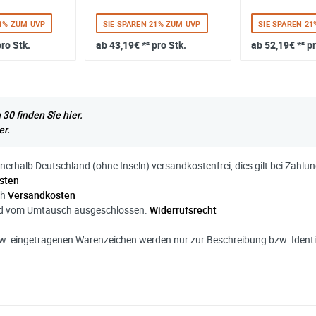
21% ZUM UVP
SIE SPAREN 21% ZUM UVP
SIE SPAREN 2
pro Stk.
ab
43,19€
*² pro Stk.
ab
52,19€
*² p
30 finden Sie hier.
er.
nnerhalb Deutschland (ohne Inseln) versandkostenfrei, dies gilt bei Zahl
sten
ch
Versandkosten
ind vom Umtausch ausgeschlossen.
Widerrufsrecht
. eingetragenen Warenzeichen werden nur zur Beschreibung bzw. Identif