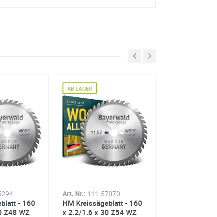
AB LAGER
AB LAGER
e erhoben und verarbeitet
re Einwilligung jederzeit für
en Sie in unserer
5294
Art. Nr.:
111-57070
Art. Nr.:
111-73
blatt - 160
HM Kreissägeblatt - 160
HM Kreissägeb
30 Z48 WZ
x 2.2/1.6 x 30 Z54 WZ
x 1.5/1.1 x 30