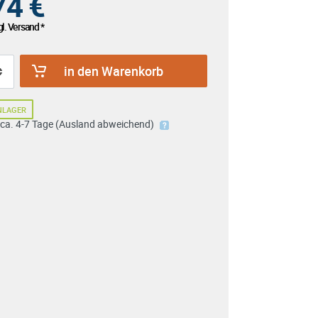
74
€
l. Versand *
in den Warenkorb
NLAGER
: ca. 4-7 Tage (Ausland abweichend)