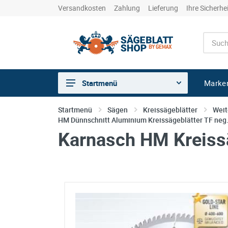
Versandkosten
Zahlung
Lieferung
Ihre Sicherhe
Marke
Startmenü
Sägen
Startmenü
Sägen
Kreissägeblätter
Weit
HM Dünnschnitt Aluminium Kreissägeblätter TF neg
Trennen
Karnasch HM Kreissä
Bohren
Schleifen
kreative Holzbearbeitung
Hobeln/Fräsen
Gewerkeshops