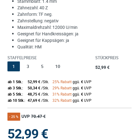
Stammblatt: 1.4 mm
Zähnezahl: 40 Z
Zahnform: TF neg.
Zahnstellung: negativ
Maximaldrehzahl: 12000 U/min
Geeignet für Handkreissägen: ja
Geeignet für Kappsägen: ja
Qualität: HM
STAFFELPREISE
STÜCKPREIS
1
3
5
10
52,99 €
ab 1 Stk.:
52,99 €
/Stk.
25% Rabatt
ggü.
€
UVP
ab 3 Stk.:
50,34 €
/Stk.
29% Rabatt
ggü.
€
UVP
ab 5 Stk.:
48,75 €
/Stk.
31% Rabatt
ggü.
€
UVP
ab 10 Stk.:
47,69 €
/Stk.
32% Rabatt
ggü.
€
UVP
UVP
70.47 €
- 25 %
52,99
€