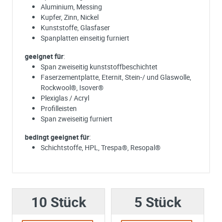
Aluminium, Messing
Kupfer, Zinn, Nickel
Kunststoffe, Glasfaser
Spanplatten einseitig furniert
geeignet für
:
Span zweiseitig kunststoffbeschichtet
Faserzementplatte, Eternit, Stein-/ und Glaswolle,
Rockwool®, Isover®
Plexiglas / Acryl
Profilleisten
Span zweiseitig furniert
bedingt geeignet für
:
Schichtstoffe, HPL, Trespa®, Resopal®
Ich habe eine Frage:
Gerne beantworten wir so schnell wie möglich Ihre Anfrage (meist inn
weniger Minuten)
10 Stück
Bitte unterbreiten Sie mir ein Angebot:
5 Stück
Bitte teilen Sie uns die gewünschte Menge mit