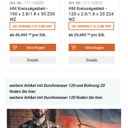
Art. Nr.:
111-35609
Art. Nr.:
111-35035
HM Kreissägeblatt -
HM Kreissägeblatt -
190 x 2.8/1.8 x 30 Z30
120 x 2.6/1.6 x 20 Z24
WZ
WZ
SIE SPAREN 21% ZUM UVP
SIE SPAREN 21% ZUM UVP
ab
40,49€
*² pro Stk.
ab
29,69€
*² pro Stk.
hinzufügen
hinzufügen
Details
Details
weitere Artikel mit Durchmesser 120 und Bohrung 20
finden Sie hier.
weitere Artikel mit Durchmesser 120 finden Sie hier.