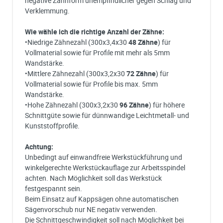
negative Zahnform unempfindlicher gegen Schlag und
Verklemmung.
Wie wähle ich die richtige Anzahl der Zähne:
•Niedrige Zähnezahl (300x3,4x30
48 Zähne
) für
Vollmaterial sowie für Profile mit mehr als 5mm
Wandstärke.
•Mittlere Zähnezahl (300x3,2x30
72 Zähne
) für
Vollmaterial sowie für Profile bis max. 5mm
Wandstärke.
•Hohe Zähnezahl (300x3,2x30
96 Zähne
) für höhere
Schnittgüte sowie für dünnwandige Leichtmetall- und
Kunststoffprofile.
Achtung:
Unbedingt auf einwandfreie Werkstückführung und
winkelgerechte Werkstückauflage zur Arbeitsspindel
achten. Nach Möglichkeit soll das Werkstück
festgespannt sein.
Beim Einsatz auf Kappsägen ohne automatischen
Sägenvorschub nur NE negativ verwenden.
Die Schnittgeschwindigkeit soll nach Möglichkeit bei