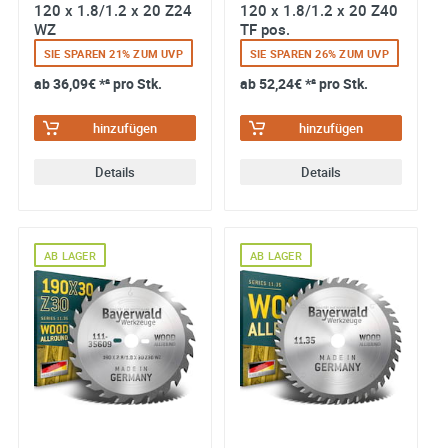
120 x 1.8/1.2 x 20 Z24
120 x 1.8/1.2 x 20 Z40
WZ
TF pos.
SIE SPAREN 21% ZUM UVP
SIE SPAREN 26% ZUM UVP
ab
36,09€
*² pro Stk.
ab
52,24€
*² pro Stk.
hinzufügen
hinzufügen
Details
Details
AB LAGER
AB LAGER