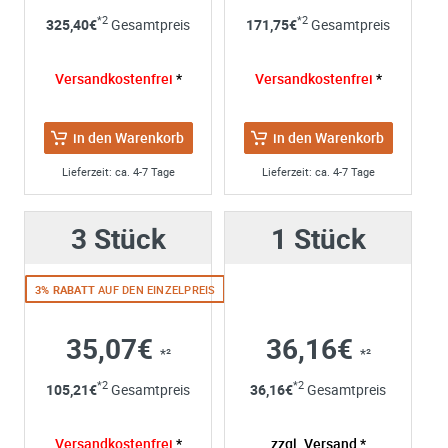
Ihre Anschrift
*2
*2
325,40
€
Gesamtpreis
171,75
€
Gesamtpreis
Firma:
Name*:
Versandkostenfrei
*
Versandkostenfrei
*
e-mail*:
Zustimmung zur Datenverarbeitung
in den Warenkorb
in den Warenkorb
*
Ich stimme zu, dass meine Angaben aus dem
Kontaktformular zur Beantwortung meiner Anfrage erhob
Lieferzeit: ca. 4-7 Tage
Lieferzeit: ca. 4-7 Tage
und verarbeitet werden. Die Daten werden nach
abgeschlossener Bearbeitung Ihrer Anfrage gelöscht. Sie
3 Stück
1 Stück
können Ihre Einwilligung jederzeit für die Zukunft per E-M
widerrufen. Detaillierte Informationen zum Umgang mit
Nutzerdaten finden Sie in unserer
Datenschutzerklärung
3% RABATT
AUF DEN EINZELPREIS
35,07€
36,16€
*²
*²
*2
*2
105,21
€
Gesamtpreis
36,16
€
Gesamtpreis
Versandkostenfrei
*
zzgl. Versand *