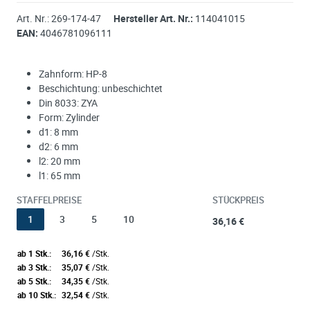
Art. Nr.:
269-174-47
Hersteller Art. Nr.:
114041015
EAN:
4046781096111
Zahnform: HP-8
Beschichtung: unbeschichtet
Din 8033: ZYA
Form: Zylinder
d1: 8 mm
d2: 6 mm
l2: 20 mm
l1: 65 mm
STAFFELPREISE
STÜCKPREIS
1
3
5
10
36,16 €
ab 1 Stk.:
36,16 €
/Stk.
ab 3 Stk.:
35,07 €
/Stk.
ab 5 Stk.:
34,35 €
/Stk.
ab 10 Stk.:
32,54 €
/Stk.