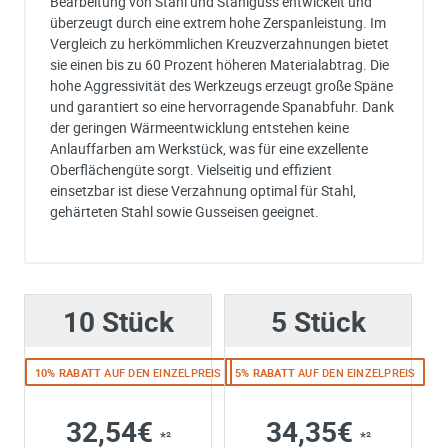
Bearbeitung von Stahl und Stahlguss entwickelt und
überzeugt durch eine extrem hohe Zerspanleistung. Im
Vergleich zu herkömmlichen Kreuzverzahnungen bietet
sie einen bis zu 60 Prozent höheren Materialabtrag. Die
hohe Aggressivität des Werkzeugs erzeugt große Späne
und garantiert so eine hervorragende Spanabfuhr. Dank
der geringen Wärmeentwicklung entstehen keine
Anlauffarben am Werkstück, was für eine exzellente
Oberflächengüte sorgt. Vielseitig und effizient
einsetzbar ist diese Verzahnung optimal für Stahl,
gehärteten Stahl sowie Gusseisen geeignet.
Ich habe eine Frage:
Gerne beantworten wir so schnell wie möglich Ihre Anfrage (meist inn
weniger Minuten)
10 Stück
Bitte unterbreiten Sie mir ein Angebot:
5 Stück
Bitte teilen Sie uns die gewünschte Menge mit
10% RABATT
AUF DEN EINZELPREIS
5% RABATT
AUF DEN EINZELPREIS
32,54€
34,35€
*²
*²