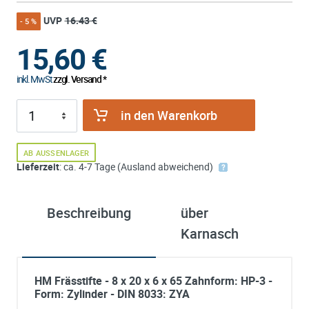
UVP
16.43 €
- 5 %
15,60
€
inkl. MwSt
zzgl. Versand *
in den Warenkorb
AB AUSSENLAGER
Lieferzeit
: ca. 4-7 Tage (Ausland abweichend)
Beschreibung
über
Karnasch
HM Frässtifte - 8 x 20 x 6 x 65 Zahnform: HP-3 -
Form: Zylinder - DIN 8033: ZYA