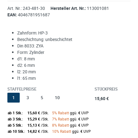
Art. Nr.:
243-481-30
Hersteller Art. Nr.:
113001081
EAN:
4046781951687
Zahnform: HP-3
Beschichtung: unbeschichtet
Din 8033: ZYA
Form: Zylinder
d1: 8 mm
d2: 6 mm
l2: 20 mm
l1: 65 mm
STAFFELPREISE
STÜCKPREIS
1
3
5
10
15,60 €
ab 1 Stk.:
15,60 €
/Stk.
5% Rabatt
ggü.
€
UVP
ab 3 Stk.:
15,29 €
/Stk.
7% Rabatt
ggü.
€
UVP
ab 5 Stk.:
15,13 €
/Stk.
8% Rabatt
ggü.
€
UVP
ab 10 Stk.:
14,82 €
/Stk.
10% Rabatt
ggü.
€
UVP