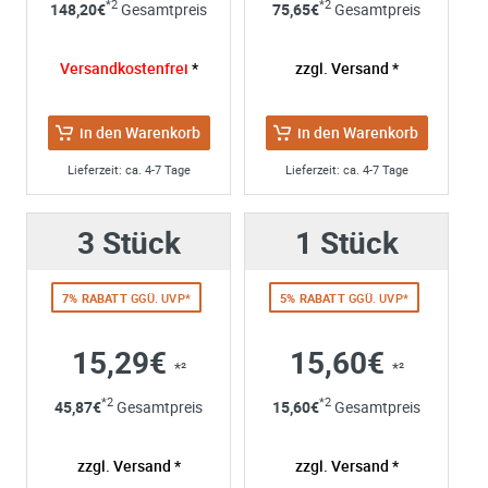
*2
*2
148,20
€
Gesamtpreis
75,65
€
Gesamtpreis
Firma:
Name*:
Versandkostenfrei
*
zzgl. Versand *
e-mail*:
Zustimmung zur Datenverarbeitung
in den Warenkorb
in den Warenkorb
*
Ich stimme zu, dass meine Angaben aus dem
Kontaktformular zur Beantwortung meiner Anfrage erhob
Lieferzeit: ca. 4-7 Tage
Lieferzeit: ca. 4-7 Tage
und verarbeitet werden. Die Daten werden nach
abgeschlossener Bearbeitung Ihrer Anfrage gelöscht. Sie
3 Stück
1 Stück
können Ihre Einwilligung jederzeit für die Zukunft per E-M
widerrufen. Detaillierte Informationen zum Umgang mit
Nutzerdaten finden Sie in unserer
Datenschutzerklärung
7% RABATT
GGÜ. UVP*
5% RABATT
GGÜ. UVP*
15,29€
15,60€
*²
*²
*2
*2
45,87
€
Gesamtpreis
15,60
€
Gesamtpreis
zzgl. Versand *
zzgl. Versand *