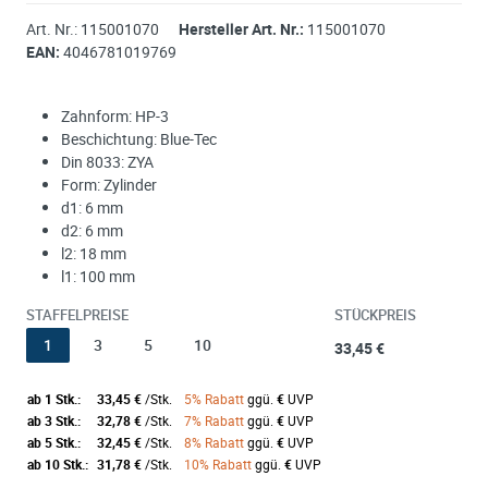
Art. Nr.:
115001070
Hersteller Art. Nr.:
115001070
EAN:
4046781019769
Zahnform: HP-3
Beschichtung: Blue-Tec
Din 8033: ZYA
Form: Zylinder
d1: 6 mm
d2: 6 mm
l2: 18 mm
l1: 100 mm
STAFFELPREISE
STÜCKPREIS
1
3
5
10
33,45 €
ab 1 Stk.:
33,45 €
/Stk.
5% Rabatt
ggü.
€
UVP
ab 3 Stk.:
32,78 €
/Stk.
7% Rabatt
ggü.
€
UVP
ab 5 Stk.:
32,45 €
/Stk.
8% Rabatt
ggü.
€
UVP
ab 10 Stk.:
31,78 €
/Stk.
10% Rabatt
ggü.
€
UVP