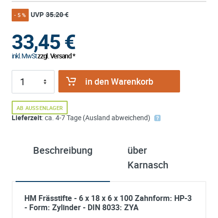
UVP
35.20 €
- 5 %
33,45
€
inkl. MwSt
zzgl. Versand *
in den Warenkorb
AB AUSSENLAGER
Lieferzeit
: ca. 4-7 Tage (Ausland abweichend)
Beschreibung
über
Karnasch
HM Frässtifte - 6 x 18 x 6 x 100 Zahnform: HP-3
- Form: Zylinder - DIN 8033: ZYA