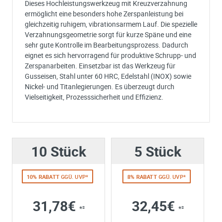
Dieses Hochleistungswerkzeug mit Kreuzverzahnung
ermöglicht eine besonders hohe Zerspanleistung bei
gleichzeitig ruhigem, vibrationsarmem Lauf. Die spezielle
Verzahnungsgeometrie sorgt für kurze Späne und eine
sehr gute Kontrolle im Bearbeitungsprozess. Dadurch
eignet es sich hervorragend für produktive Schrupp- und
Zerspanarbeiten. Einsetzbar ist das Werkzeug für
Gusseisen, Stahl unter 60 HRC, Edelstahl (INOX) sowie
Nickel- und Titanlegierungen. Es überzeugt durch
Vielseitigkeit, Prozesssicherheit und Effizienz.
Ich habe eine Frage:
Gerne beantworten wir so schnell wie möglich Ihre Anfrage (meist inn
weniger Minuten)
10 Stück
Bitte unterbreiten Sie mir ein Angebot:
5 Stück
Bitte teilen Sie uns die gewünschte Menge mit
10% RABATT
GGÜ. UVP*
8% RABATT
GGÜ. UVP*
31,78€
32,45€
*²
*²
Ihre Anschrift