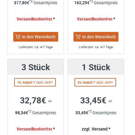
*2
*2
317,80
€
Gesamtpreis
162,25
€
Gesamtpreis
Firma:
Name*:
Versandkostenfrei
*
Versandkostenfrei
*
e-mail*:
Zustimmung zur Datenverarbeitung
in den Warenkorb
in den Warenkorb
*
Ich stimme zu, dass meine Angaben aus dem
Kontaktformular zur Beantwortung meiner Anfrage erhob
Lieferzeit: ca. 4-7 Tage
Lieferzeit: ca. 4-7 Tage
und verarbeitet werden. Die Daten werden nach
abgeschlossener Bearbeitung Ihrer Anfrage gelöscht. Sie
3 Stück
1 Stück
können Ihre Einwilligung jederzeit für die Zukunft per E-M
widerrufen. Detaillierte Informationen zum Umgang mit
Nutzerdaten finden Sie in unserer
Datenschutzerklärung
7% RABATT
GGÜ. UVP*
5% RABATT
GGÜ. UVP*
32,78€
33,45€
*²
*²
*2
*2
98,34
€
Gesamtpreis
33,45
€
Gesamtpreis
Versandkostenfrei
*
zzgl. Versand *