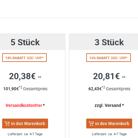
e möglich Ihre Anfrage (meist innerhalb weniger Minuten)
:
Menge mit
5 Stück
3 Stück
18% RABATT
GGÜ. UVP*
16% RABATT
GGÜ. UVP*
20,38€
20,81€
*²
*²
ng
*2
*2
101,90
€
Gesamtpreis
62,43
€
Gesamtpreis
 Angaben aus dem Kontaktformular zur Beantwortung meiner Anfrag
 abgeschlossener Bearbeitung Ihrer Anfrage gelöscht. Sie können Ih
Versandkostenfrei
*
zzgl. Versand *
errufen. Detaillierte Informationen zum Umgang mit Nutzerdaten find
in den Warenkorb
in den Warenkorb
Lieferzeit: ca. 4-7 Tage
Lieferzeit: ca. 4-7 Tage