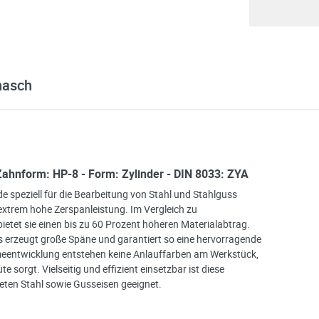
nasch
8 Zahnform: HP-8 - Form: Zylinder - DIN 8033: ZYA
 speziell für die Bearbeitung von Stahl und Stahlguss
extrem hohe Zerspanleistung. Im Vergleich zu
tet sie einen bis zu 60 Prozent höheren Materialabtrag.
s erzeugt große Späne und garantiert so eine hervorragende
eentwicklung entstehen keine Anlauffarben am Werkstück,
e sorgt. Vielseitig und effizient einsetzbar ist diese
eten Stahl sowie Gusseisen geeignet.