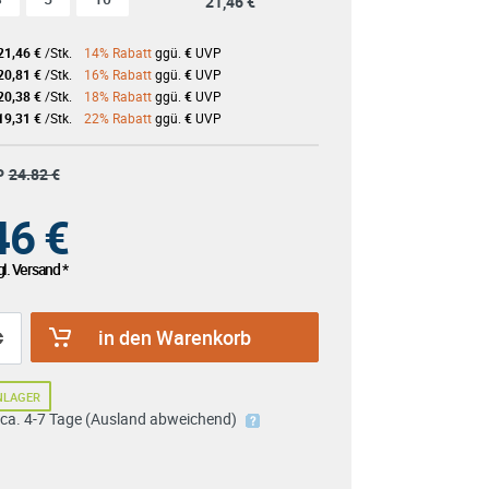
21,46 €
21,46 €
/Stk.
14% Rabatt
ggü.
€
UVP
20,81 €
/Stk.
16% Rabatt
ggü.
€
UVP
20,38 €
/Stk.
18% Rabatt
ggü.
€
UVP
19,31 €
/Stk.
22% Rabatt
ggü.
€
UVP
P
24.82 €
46
€
l. Versand *
in den Warenkorb
NLAGER
: ca. 4-7 Tage (Ausland abweichend)