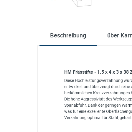
Beschreibung
über Kar
HM Frässtifte - 1.5 x 4 x 3 x 3
Diese Hochleistungsverzahnung wurde
entwickelt und überzeugt durch eine 
herkömmlichen Kreuzverzahnungen bie
Die hohe Aggressivität des Werkzeug
Spanabfuhr. Dank der geringen Wärm
was für eine exzellente Oberflächengüt
Verzahnung optimal für Stahl, gehärt
Ich habe eine Frage: