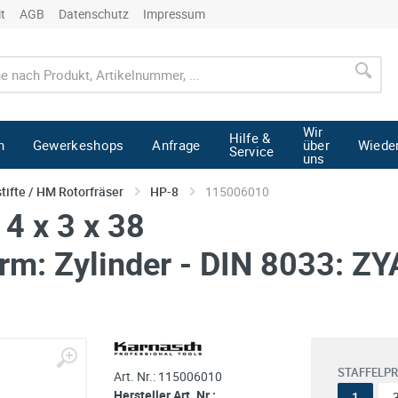
it
AGB
Datenschutz
Impressum
Wir
Hilfe &
n
Gewerkeshops
Anfrage
über
Wiede
Service
uns
tifte / HM Rotorfräser
HP-8
115006010
 4 x 3 x 38
rm: Zylinder - DIN 8033: ZY
STAFFELPR
Art. Nr.:
115006010
Hersteller Art. Nr.:
1