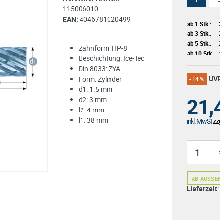
115006010
EAN:
4046781020499
ab 1 Stk.:
ab 3 Stk.:
ab 5 Stk.:
Zahnform: HP-8
ab 10 Stk.:
Beschichtung: Ice-Tec
Din 8033: ZYA
UV
Form: Zylinder
- 14 %
d1: 1.5 mm
21,
d2: 3 mm
l2: 4 mm
l1: 38 mm
inkl. MwSt
zzg
AB AUSSE
Lieferzeit