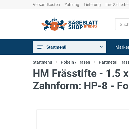
Versandkosten
Zahlung
Lieferung
Ihre Sicherhe
Marke
Startmenü
Sägen
Startmenü
Hobeln / Fräsen
Hartmetall Fräss
HM Frässtifte - 1.5 x
Trennen
Bohren
Zahnform: HP-8 - Fo
Schleifen
kreative Holzbearbeitung
Hobeln/Fräsen
Gewerkeshops