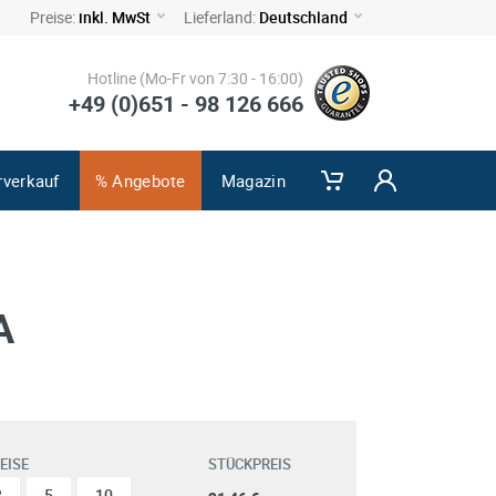
Preise:
inkl. MwSt
Lieferland:
Deutschland
Hotline (Mo-Fr von 7:30 - 16:00)
+49 (0)651 - 98 126 666
rverkauf
% Angebote
Magazin
A
EISE
STÜCKPREIS
3
5
10