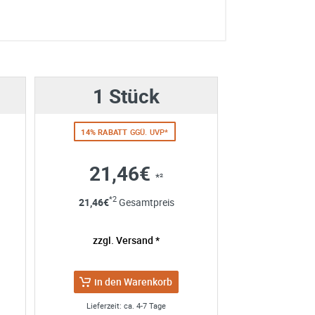
1 Stück
14% RABATT
GGÜ. UVP*
21,46€
*²
*2
21,46
€
Gesamtpreis
e erhoben und verarbeitet
re Einwilligung jederzeit für
zzgl. Versand *
en Sie in unserer
in den Warenkorb
Lieferzeit: ca. 4-7 Tage