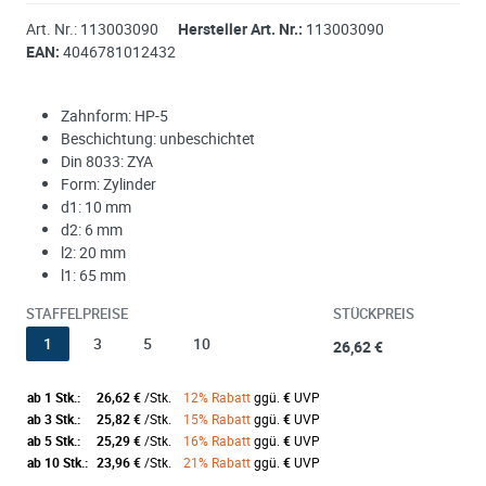
Art. Nr.:
113003090
Hersteller Art. Nr.:
113003090
EAN:
4046781012432
Zahnform: HP-5
Beschichtung: unbeschichtet
Din 8033: ZYA
Form: Zylinder
d1: 10 mm
d2: 6 mm
l2: 20 mm
l1: 65 mm
STAFFELPREISE
STÜCKPREIS
1
3
5
10
26,62 €
ab 1 Stk.:
26,62 €
/Stk.
12% Rabatt
ggü.
€
UVP
ab 3 Stk.:
25,82 €
/Stk.
15% Rabatt
ggü.
€
UVP
ab 5 Stk.:
25,29 €
/Stk.
16% Rabatt
ggü.
€
UVP
ab 10 Stk.:
23,96 €
/Stk.
21% Rabatt
ggü.
€
UVP