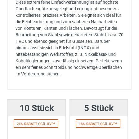
Diese extrem feine Einfachverzahnung ist auf höchste
Oberflächengüte ausgelegt und ermöglicht besonders
kontrolliertes, präzises Arbeiten. Sie eignet sich ideal für
die Feinbearbeitung und zum sauberen Nacharbeiten
von Konturen, Kanten und Flächen. Bevorzugt für die
Bearbeitung von Stahl sowie gehärtetem Stahl bis ca. 70
HRC und ebenso geeignet für Gusseisen. Darüber
hinaus lässt sie sich in Edelstahl (INOX) und
hitzebeständigen Werkstoffen, z. B. Nickelbasis- und
Kobaltlegierungen, zuverlässig einsetzen. Perfekt, wenn
ein sehr feines Schnittbild und hochwertige Oberflächen
im Vordergrund stehen.
Ich habe eine Frage:
Gerne beantworten wir so schnell wie möglich Ihre Anfrage (meist inn
weniger Minuten)
10 Stück
Bitte unterbreiten Sie mir ein Angebot:
5 Stück
Bitte teilen Sie uns die gewünschte Menge mit
21% RABATT
GGÜ. UVP*
16% RABATT
GGÜ. UVP*