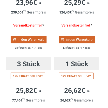
23,96€
25,29€
*²
*²
Ihre Anschrift
*2
*2
239,60
€
Gesamtpreis
126,45
€
Gesamtpreis
Firma:
Name*:
Versandkostenfrei
*
Versandkostenfrei
*
e-mail*:
Zustimmung zur Datenverarbeitung
in den Warenkorb
in den Warenkorb
*
Ich stimme zu, dass meine Angaben aus dem
Kontaktformular zur Beantwortung meiner Anfrage erhob
Lieferzeit: ca. 4-7 Tage
Lieferzeit: ca. 4-7 Tage
und verarbeitet werden. Die Daten werden nach
abgeschlossener Bearbeitung Ihrer Anfrage gelöscht. Sie
3 Stück
1 Stück
können Ihre Einwilligung jederzeit für die Zukunft per E-M
widerrufen. Detaillierte Informationen zum Umgang mit
Nutzerdaten finden Sie in unserer
Datenschutzerklärung
15% RABATT
GGÜ. UVP*
12% RABATT
GGÜ. UVP*
25,82€
26,62€
*²
*²
*2
*2
77,46
€
Gesamtpreis
26,62
€
Gesamtpreis