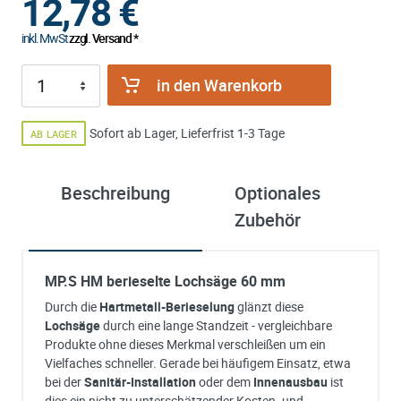
12,78
€
inkl. MwSt
zzgl. Versand *
in den Warenkorb
Sofort ab Lager, Lieferfrist 1-3 Tage
AB LAGER
Beschreibung
Optionales
ü
Zubehör
M
MP.S HM berieselte Lochsäge 60 mm
Durch die
Hartmetall-Berieselung
glänzt diese
Lochsäge
durch eine lange Standzeit - vergleichbare
Produkte ohne dieses Merkmal verschleißen um ein
Vielfaches schneller. Gerade bei häufigem Einsatz, etwa
bei der
Sanitär-Installation
oder dem
Innenausbau
ist
dies ein nicht zu unterschätzender Kosten- und