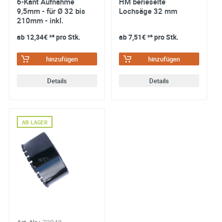
6-Kant Aufnahme
HM berieselte
9,5mm - für Ø 32 bis
Lochsäge 32 mm
210mm - inkl.
Auswurffeder und HSS
ab
12,34€
*² pro Stk.
ab
7,51€
*² pro Stk.
Zentri...
hinzufügen
hinzufügen
Details
Details
AB LAGER