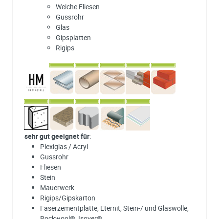
Weiche Fliesen
Gussrohr
Glas
Gipsplatten
Rigips
sehr gut geeignet für
:
Plexiglas / Acryl
Gussrohr
Fliesen
Stein
Mauerwerk
Rigips/Gipskarton
Faserzementplatte, Eternit, Stein-/ und Glaswolle,
Rockwool®, Isover®