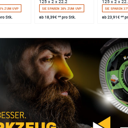
125 x 2 x 22.2
125 x 2 x 22
31% ZUM UVP
SIE SPAREN 38% ZUM UVP
SIE SPAREN 3
pro Stk.
ab
18,39€
*² pro Stk.
ab
23,91€
*² p