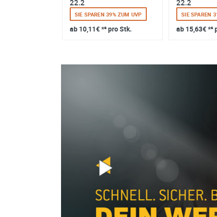
0 M14
22.2
22.2
 17% ZUM UVP
SIE SPAREN 39% ZUM UVP
SIE SPAREN 
 pro Stk.
ab
10,11€
*² pro Stk.
ab
15,63€
*² 