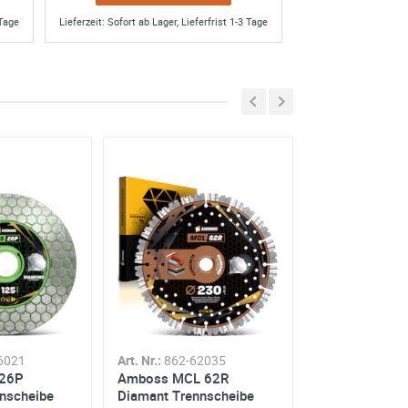
 Tage
Lieferzeit: Sofort ab Lager, Lieferfrist 1-3 Tage
AB LAGER
6021
Art. Nr.:
862-62035
Art. Nr.:
872-14
 26P
Amboss MCL 62R
Amboss DST 
nscheibe
Diamant Trennscheibe
Diamant Schlei