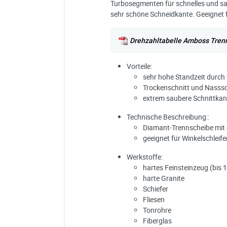
Turbosegmenten für schnelles und sau
sehr schöne Schneidkante. Geeignet 
Drehzahltabelle Amboss Tren
Vorteile:
sehr hohe Standzeit durc
Trockenschnitt und Nasssc
extrem saubere Schnittka
Technische Beschreibung::
Diamant-Trennscheibe mit
geeignet für Winkelschleife
Werkstoffe:
hartes Feinsteinzeug (bis 
harte Granite
Schiefer
Fliesen
Tonrohre
Fiberglas