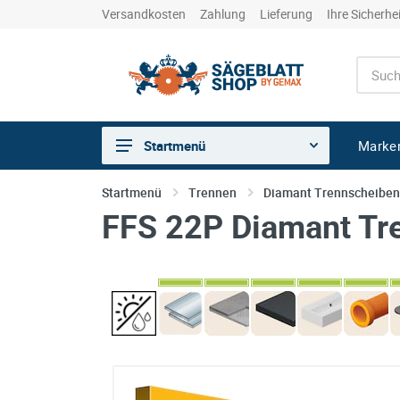
Versandkosten
Zahlung
Lieferung
Ihre Sicherhe
Marke
Startmenü
Sägen
Startmenü
Trennen
Diamant Trennscheiben
FFS 22P Diamant Tre
Trennen
Bohren
Schleifen
kreative Holzbearbeitung
Hobeln/Fräsen
Gewerkeshops