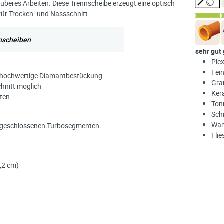
beres Arbeiten. Diese Trennscheibe erzeugt eine optisch
für Trocken- und Nassschnitt.
nscheiben
sehr gut
Plex
Fei
h hochwertige Diamantbestückung
Gra
hnitt möglich
Ker
nten
Ton
Sch
Wan
 geschlossenen Turbosegmenten
Flie
r
1,2 cm)