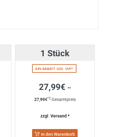
1 Stück
44% RABATT
GGÜ. UVP*
27,99€
ing durch wie Butter.
*²
*2
27,99
€
Gesamtpreis
e erhoben und verarbeitet
re Einwilligung jederzeit für
zzgl. Versand *
en Sie in unserer
terhin sehr gut.
in den Warenkorb