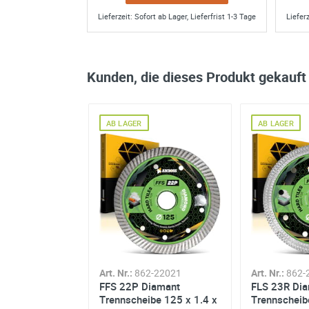
von
Recco
über
amazon.de
am Donn
Lieferzeit: Sofort ab Lager, Lieferfrist 1-3 Tage
Lieferz
Kunden, die dieses Produkt gekauft
AB LAGER
AB LAGER
-28002
Art. Nr.:
862-22021
Art. Nr.:
862-
amant
FFS 22P Diamant
FLS 23R Di
eifscheibe
Trennscheibe 125 x 1.4 x
Trennscheib