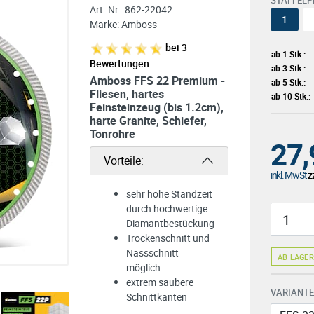
STAFFELP
Art. Nr.:
862-22042
1
Marke:
Amboss
bei
3
ab 1 Stk.:
Bewertungen
ab 3 Stk.:
Amboss FFS 22 Premium -
ab 5 Stk.:
Fliesen, hartes
ab 10 Stk.
Feinsteinzeug (bis 1.2cm),
harte Granite, Schiefer,
Tonrohre
27,
Vorteile:
inkl. MwSt
zz
sehr hohe Standzeit
durch hochwertige
Diamantbestückung
Trockenschnitt und
Nassschnitt
AB LAGER
möglich
extrem saubere
VARIANTEN
Schnittkanten