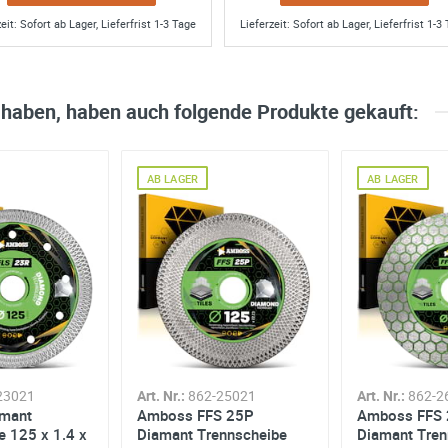
erstag, 6. Mai 2021
eit: Sofort ab Lager, Lieferfrist 1-3 Tage
Lieferzeit: Sofort ab Lager, Lieferfrist 1-3
 haben, haben auch folgende Produkte gekauft:
AB LAGER
AB LAGER
23021
Art. Nr.:
862-25021
Art. Nr.:
862-2
amant
Amboss FFS 25P
Amboss FFS
e 125 x 1.4 x
Diamant Trennscheibe
Diamant Tren