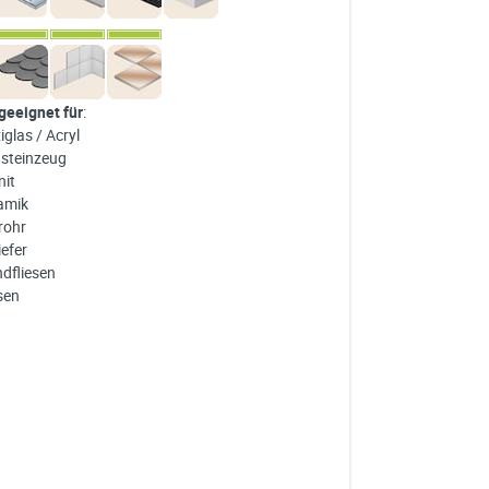
 geeignet für
:
iglas / Acryl
nsteinzeug
nit
amik
rohr
iefer
dfliesen
sen