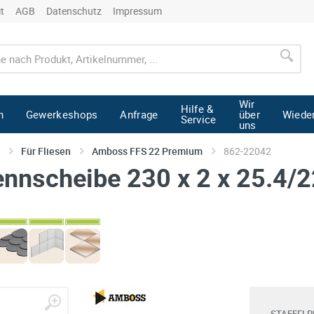
it
AGB
Datenschutz
Impressum
Wir
Hilfe &
n
Gewerkeshops
Anfrage
über
Wiede
Service
uns
Für Fliesen
Amboss FFS 22 Premium
862-22042
nnscheibe 230 x 2 x 25.4/2