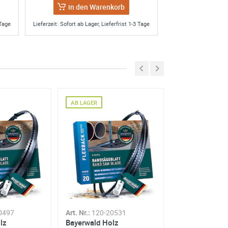
in den Warenkorb
 Tage
Lieferzeit: Sofort ab Lager, Lieferfrist 1-3 Tage
AB LAGER
AB LAGER
zurück. Werde aber aufgrund der guten
g, wie sonstige Amazon Lieferungen. Im
schäft aufgegeben u geschlossen war.
0497
Art. Nr.:
120-20531
Art. Nr.:
120-20
lz
Bayerwald Holz
Bayerwald Hol