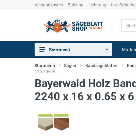
Versandkosten
Zahlung
Lieferung
Ihre Sicherhe
Marke
Startmenü
Sägen
Startmenü
Sägen
Bandsägeblätter
Band
120-20525
Trennen
Bayerwald Holz Band
Bohren
2240 x 16 x 0.65 x 
Schleifen
kreative Holzbearbeitung
Hobeln/Fräsen
Gewerkeshops