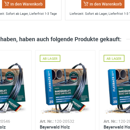
in den Warenkorb
in den Warenkorb
eit: Sofort ab Lager, Lieferfrist 1-3 Tage
Lieferzeit: Sofort ab Lager, Lieferfrist 1-3
rodotto lo ricomprerei
itag, 19. Januar 2024
 haben, haben auch folgende Produkte gekauft:
AB LAGER
AB LAGER
charf. Leider passte es nicht auf meine Bandsäge (mein Fehler); deshalb 
s ich bemängele ist die Lieferung mit DPD. Verspätet und nicht zuverlässi
aden für Warenrückgabe...nach 10 Km Fahrt stellte ich fest , das das Ge
ufgrund der Versendung mit DPD nur 3 Sterne.
g, 31. Oktober 2023
20546
Art. Nr.:
120-20532
Art. Nr.:
120-2
olz
Bayerwald Holz
Bayerwald Ho