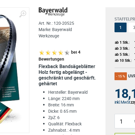
STAFFELPR
Art. Nr.:
120-20525
1
Marke:
Bayerwald
Werkzeuge
ab 1 Stk.:
ab 3 Stk.:
bei
4
ab 5 Stk.:
Bewertungen
ab 10 Stk.:
Flexback Bandsägeblätter
Holz fertig abgelängt -
UV
- 15 %
geschränkt und geschärft.
gehärtet
18,
Hersteller: Bayerwald
Länge: 2240 mm
inkl. MwSt
zzg
Breite: 16 mm
Dicke: 0.65 mm
ZpZ: 6
Qualität: Flexback
Zahnabst.: 4 mm