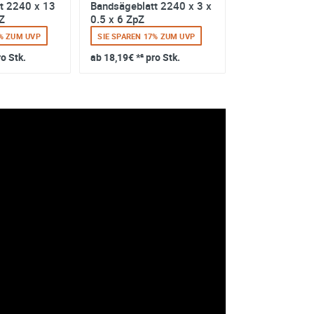
t 2240 x 13
Bandsägeblatt 2240 x 3 x
Bandsägeblatt
Z
0.5 x 6 ZpZ
x 0.65 x 6 ZpZ
5% ZUM UVP
SIE SPAREN 17% ZUM UVP
SIE SPAREN 16
ro Stk.
ab
18,19€
*² pro Stk.
ab
12,59€
*² pro