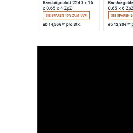
att 2240 x 13
Bandsägeblatt 2240 x 16
Bandsägebla
 ZpZ
x 0.65 x 4 ZpZ
0.65 x 6 Zp
 15% ZUM UVP
SIE SPAREN 15% ZUM UVP
SIE SPAREN 
 pro Stk.
ab
14,55€
*² pro Stk.
ab
12,30€
*² 