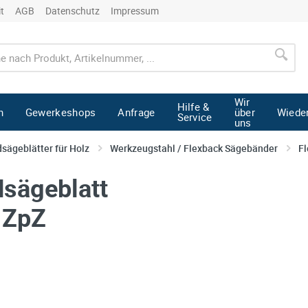
it
AGB
Datenschutz
Impressum
Wir
Hilfe &
n
Gewerkeshops
Anfrage
über
Wiede
Service
uns
sägeblätter für Holz
Werkzeugstahl / Flexback Sägebänder
Fl
sägeblatt
6 ZpZ