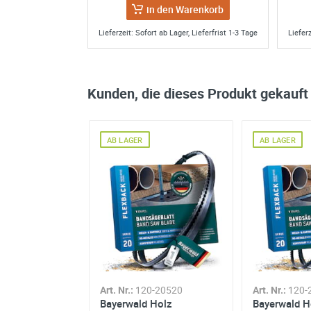
in den Warenkorb
Lieferzeit: Sofort ab Lager, Lieferfrist 1-3 Tage
Lieferz
OK
19/01/24 Sono soddisfatto ottimo p
von
lorenzo
über
amazon.de
am Fre
Kunden, die dieses Produkt gekauft
AB LAGER
AB LAGER
Sägeblatt hervorragend scharf
Das bestellte Sägeblatt ist super s
Qualität dort wieder bestellen ! Wa
Netz suchte ich mir den nächsten L
Bei DPD gibt es Handlungsbedarf! A
von
hw
über
amazon.de
am Diensta
-20490
Art. Nr.:
120-20520
Art. Nr.:
120-
Holz
Bayerwald Holz
Bayerwald H