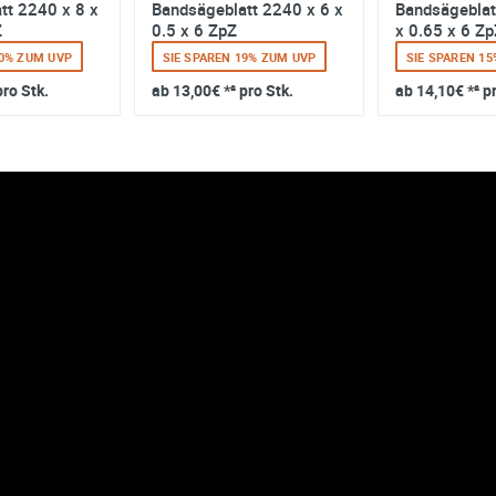
tt 2240 x 8 x
Bandsägeblatt 2240 x 6 x
Bandsägeblat
Z
0.5 x 6 ZpZ
x 0.65 x 6 Zp
20% ZUM UVP
SIE SPAREN 19% ZUM UVP
SIE SPAREN 1
pro Stk.
ab
13,00€
*² pro Stk.
ab
14,10€
*² p