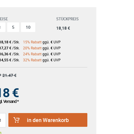
EISE
STÜCKPREIS
3
5
10
18,18 €
18,18 €
/Stk.
15% Rabatt
ggü.
€
UVP
17,27 €
/Stk.
20% Rabatt
ggü.
€
UVP
16,36 €
/Stk.
24% Rabatt
ggü.
€
UVP
14,55 €
/Stk.
32% Rabatt
ggü.
€
UVP
P
21.47 €
18
€
l. Versand *
in den Warenkorb