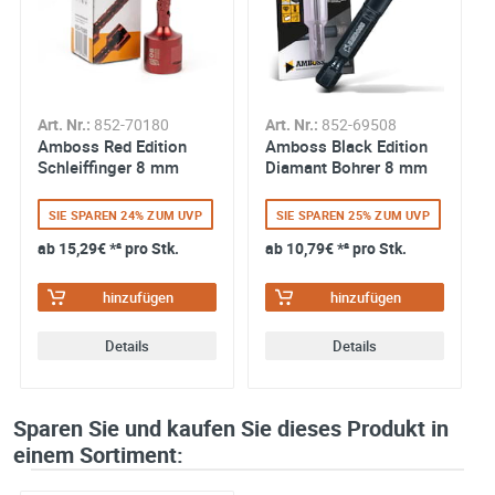
Art. Nr.:
852-70180
Art. Nr.:
852-69508
Amboss Red Edition
Amboss Black Edition
Schleiffinger 8 mm
Diamant Bohrer 8 mm
SIE SPAREN 24% ZUM UVP
SIE SPAREN 25% ZUM UVP
ab
15,29€
*² pro Stk.
ab
10,79€
*² pro Stk.
hinzufügen
hinzufügen
Details
Details
Sparen Sie und kaufen Sie dieses Produkt in
einem Sortiment: