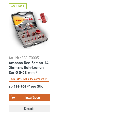
AB LAGER
Art. Nr.:
859-700051
Amboss Red Edition 14
Diamant Bohrkronen
Set Ø 5-68 mm /
Vollfräser 8/10/20 mm
SIE SPAREN 26% ZUM UVP
ab
199,96€
*² pro Stk.
hinzufügen
Details