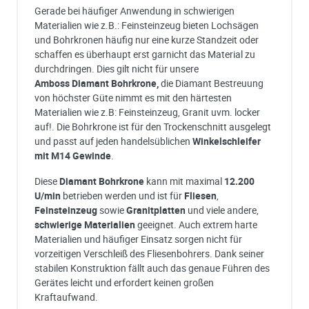
Gerade bei häufiger Anwendung in schwierigen
Materialien wie z.B.: Feinsteinzeug bieten Lochsägen
und Bohrkronen häufig nur eine kurze Standzeit oder
schaffen es überhaupt erst garnicht das Material zu
durchdringen. Dies gilt nicht für unsere
Amboss Diamant Bohrkrone,
die Diamant Bestreuung
von höchster Güte nimmt es mit den härtesten
Materialien wie z.B: Feinsteinzeug, Granit uvm. locker
auf!. Die Bohrkrone ist für den Trockenschnitt ausgelegt
und passt auf jeden handelsüblichen
Winkelschleifer
mit M14 Gewinde
.
Diese
Diamant
Bohrkrone
kann mit maximal
12.200
U/min
betrieben werden und ist für
Fliesen
,
Feinsteinzeug
sowie
Granitplatten
und viele andere,
schwierige Materialien
geeignet. Auch extrem harte
Materialien und häufiger Einsatz sorgen nicht für
vorzeitigen Verschleiß des Fliesenbohrers. Dank seiner
stabilen Konstruktion fällt auch das genaue Führen des
Gerätes leicht und erfordert keinen großen
Kraftaufwand.