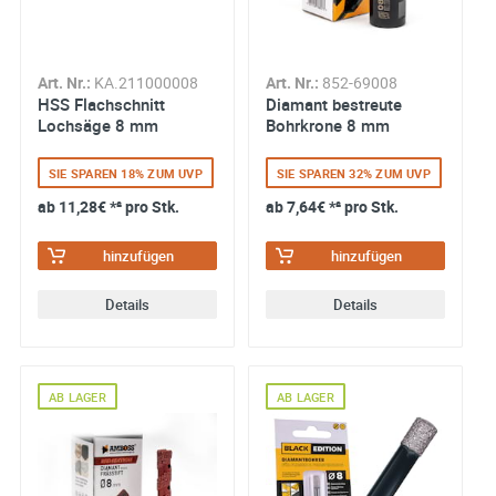
Art. Nr.:
KA.211000008
Art. Nr.:
852-69008
HSS Flachschnitt
Diamant bestreute
Lochsäge 8 mm
Bohrkrone 8 mm
SIE SPAREN 18% ZUM UVP
SIE SPAREN 32% ZUM UVP
ab
11,28€
*² pro Stk.
ab
7,64€
*² pro Stk.
hinzufügen
hinzufügen
Details
Details
AB LAGER
AB LAGER