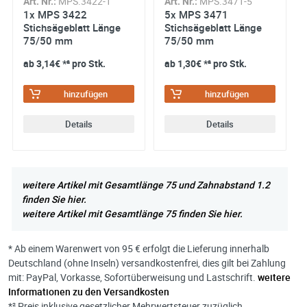
Art. Nr.:
MPS.3422-1
Art. Nr.:
MPS.3471-5
1x MPS 3422
5x MPS 3471
Stichsägeblatt Länge
Stichsägeblatt Länge
75/50 mm
75/50 mm
ab
3,14€
*² pro Stk.
ab
1,30€
*² pro Stk.
hinzufügen
hinzufügen
Details
Details
weitere Artikel mit Gesamtlänge 75 und Zahnabstand 1.2
finden Sie hier.
weitere Artikel mit Gesamtlänge 75 finden Sie hier.
* Ab einem Warenwert von 95 € erfolgt die Lieferung innerhalb
Deutschland (ohne Inseln) versandkostenfrei, dies gilt bei Zahlung
mit: PayPal, Vorkasse, Sofortüberweisung und Lastschrift.
weitere
Informationen zu den Versandkosten
*² Preis inklusive gesetzlicher Mehrwertsteuer zuzüglich