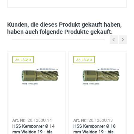
Ich habe eine Frage:
Gerne beantworten wir so schnell wie möglich Ihre Anfrage (meist inn
weniger Minuten)
Bitte unterbreiten Sie mir ein Angebot:
Kunden, die dieses Produkt gekauft haben,
Bitte teilen Sie uns die gewünschte Menge mit
haben auch folgende Produkte gekauft:
AB LAGER
AB LAGER
Ihre Anschrift
Firma:
Name*:
e-mail*:
Zustimmung zur Datenverarbeitung
*
Ich stimme zu, dass meine Angaben aus dem
Kontaktformular zur Beantwortung meiner Anfrage erhob
Art. Nr.:
20.1260U.14
Art. Nr.:
20.1260U.18
und verarbeitet werden. Die Daten werden nach
HSS Kernbohrer Ø 14
HSS Kernbohrer Ø 18
abgeschlossener Bearbeitung Ihrer Anfrage gelöscht. Sie
mm Weldon 19 - bis
mm Weldon 19 - bis
können Ihre Einwilligung jederzeit für die Zukunft per E-M