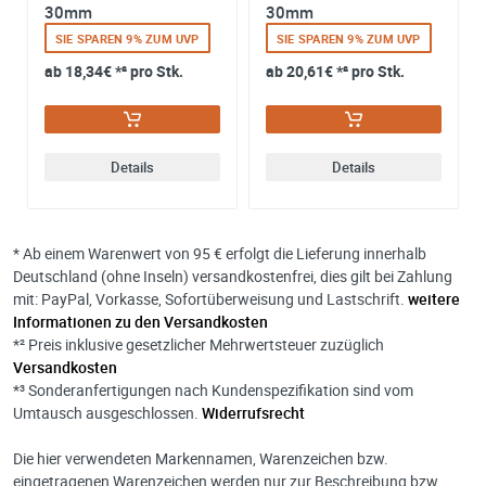
30mm
30mm
widerrufen. Detaillierte Informationen zum Umgang mit
Nutzerdaten finden Sie in unserer
Datenschutzerklärung
SIE SPAREN 9% ZUM UVP
SIE SPAREN 9% ZUM UVP
ab
18,34€
*² pro Stk.
ab
20,61€
*² pro Stk.
Details
Details
* Ab einem Warenwert von 95 € erfolgt die Lieferung innerhalb
Deutschland (ohne Inseln) versandkostenfrei, dies gilt bei Zahlung
mit: PayPal, Vorkasse, Sofortüberweisung und Lastschrift.
weitere
Informationen zu den Versandkosten
*² Preis inklusive gesetzlicher Mehrwertsteuer zuzüglich
Versandkosten
*³ Sonderanfertigungen nach Kundenspezifikation sind vom
Umtausch ausgeschlossen.
Widerrufsrecht
Die hier verwendeten Markennamen, Warenzeichen bzw.
eingetragenen Warenzeichen werden nur zur Beschreibung bzw.