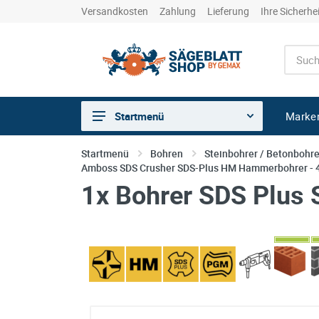
Versandkosten
Zahlung
Lieferung
Ihre Sicherhe
Marke
Startmenü
Sägen
Startmenü
Bohren
Steinbohrer / Betonbohre
Amboss SDS Crusher SDS-Plus HM Hammerbohrer - 4-
Trennen
1x Bohrer SDS Plus 
Bohren
Schleifen
kreative Holzbearbeitung
Hobeln/Fräsen
Gewerkeshops