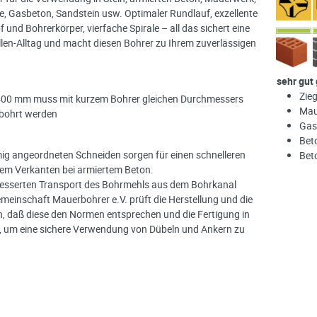
, Gasbeton, Sandstein usw. Optimaler Rundlauf, exzellente
nd Bohrerkörper, vierfache Spirale – all das sichert eine
len-Alltag und macht diesen Bohrer zu Ihrem zuverlässigen
sehr gut
Zieg
 400 mm muss mit kurzem Bohrer gleichen Durchmessers
Mau
bohrt werden
Gas
Bet
rmig angeordneten Schneiden sorgen für einen schnelleren
Bet
dem Verkanten bei armiertem Beton.
rbesserten Transport des Bohrmehls aus dem Bohrkanal
gemeinschaft Mauerbohrer e.V. prüft die Herstellung und die
n, daß diese den Normen entsprechen und die Fertigung in
t, um eine sichere Verwendung von Dübeln und Ankern zu