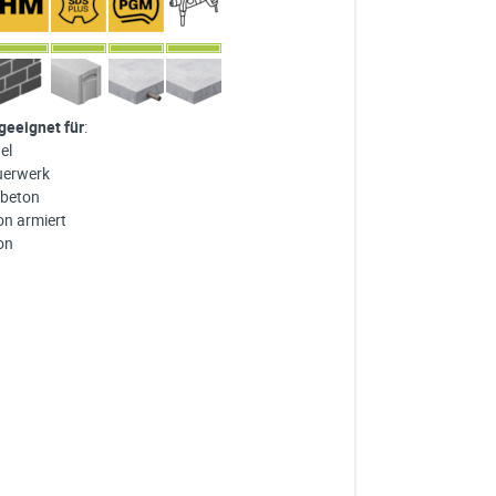
 geeignet für
:
el
erwerk
beton
on armiert
on