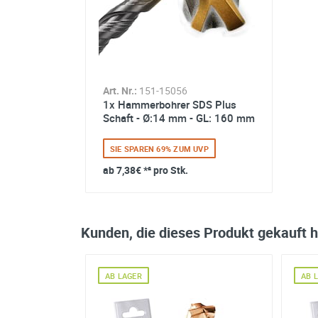
die Zukunft per E-Mail an wid
Datenschutzerklärung
Art. Nr.:
151-15056
1x Hammerbohrer SDS Plus
Schaft - Ø:14 mm - GL: 160 mm
SIE SPAREN 69% ZUM UVP
ab
7,38€
*² pro Stk.
Kunden, die dieses Produkt gekauft 
AB LAGER
AB 