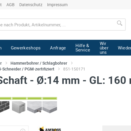
it
AGB
Datenschutz
Impressum
Wir
Hilfe &
n
Gewerkeshops
Anfrage
über
Wiede
Service
uns
r
Hammerbohrer / Schlagbohrer
Schneider / PGM-zertifiziert
851-150171
Schaft - Ø:14 mm - GL: 16