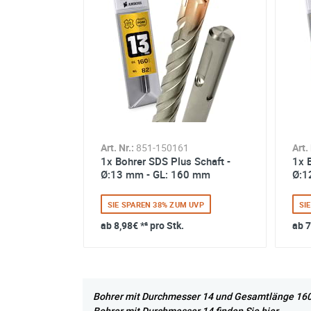
Art. Nr.:
851-150161
Art. 
1x Bohrer SDS Plus Schaft -
1x 
Ø:13 mm - GL: 160 mm
Ø:1
SIE SPAREN 38% ZUM UVP
SI
ab
8,98€
*² pro Stk.
ab
7
Bohrer mit Durchmesser 14 und Gesamtlänge 160 f
Bohrer mit Durchmesser 14 finden Sie hier.