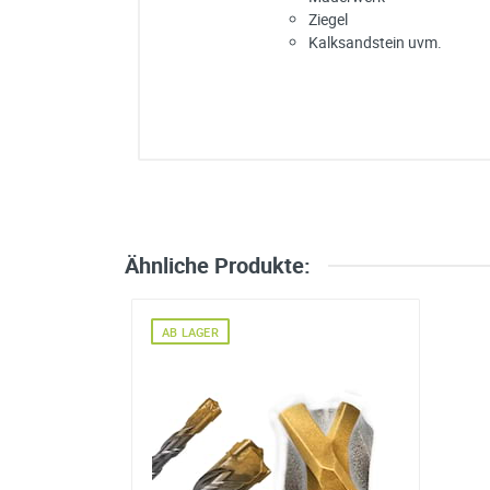
Ziegel
Kalksandstein uvm.
Ich habe eine Frage:
Gerne beantworten wir so schnell wi
Bitte unterbreiten Sie mir ein Angebot
Bitte teilen Sie uns die gewünschte 
Ähnliche Produkte:
Ihre Anschrift
Firma:
AB LAGER
Name*:
e-mail*:
Zustimmung zur Datenverarbeitu
*
Ich stimme zu, dass meine
werden. Die Daten werden nach