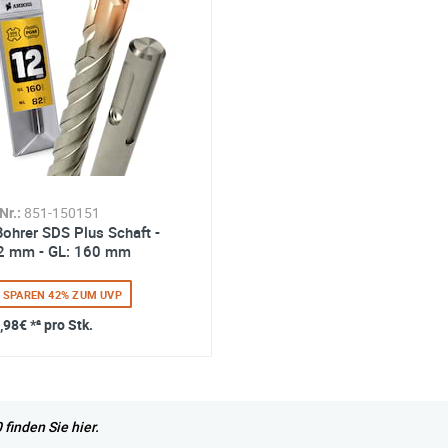
Nr.:
851-150151
Bohrer SDS Plus Schaft -
2 mm - GL: 160 mm
E SPAREN 42% ZUM UVP
,98€
*² pro Stk.
inden Sie hier.