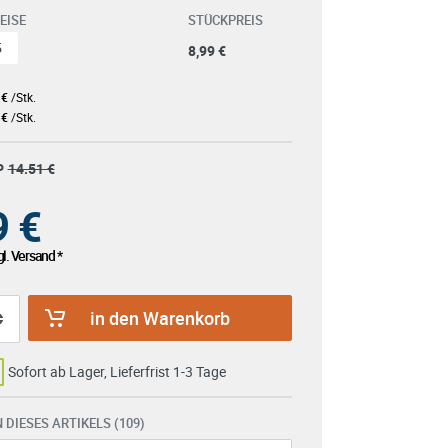
EISE
STÜCKPREIS
5
8,99 €
 €
/Stk.
 €
/Stk.
P
14.51 €
9
€
l. Versand *
in den Warenkorb
Sofort ab Lager, Lieferfrist 1-3 Tage
 DIESES ARTIKELS (109)