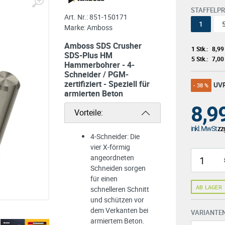
STAFFELPR
Art. Nr.:
851-150171
1
Marke:
Amboss
Amboss SDS Crusher
1 Stk.:
8,99
SDS-Plus HM
5 Stk.:
7,00
Hammerbohrer - 4-
Schneider / PGM-
zertifiziert - Speziell für
UV
- 38 %
armierten Beton
8,9
Vorteile:
inkl. MwSt
zzg
4-Schneider: Die
vier X-förmig
angeordneten
Schneiden sorgen
für einen
AB LAGER
schnelleren Schnitt
und schützen vor
dem Verkanten bei
VARIANTEN
armiertem Beton.