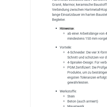
Granit, Marmor, keramische Baustoffe
Verbindung zwischen Hartmetall-Kopf u
lange Einsatzdauer im harten Baustel
Begleiter.
Hinweise:
ab einer Arbeitslänge von
mindestens 150 mm vorge
Vorteile:
4-Schneider: Die vier X-fö
Schnitt und schützen vor 
4-Spiralen-Design: Für ve
PGM Zertifiziert: Die Prüf
Produkte, um zu bestätige
engsten Toleranzen erfolg
gewährleisten.
Werkstoffe:
Stein
Beton (auch armiert)
Mauerwerk