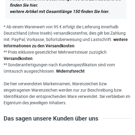
von
Hans-Werner E. aus Gernsheim
finden Sie hier.
über
saegeblatt-shop.de
weitere Artikel mit Gesamtlänge 150 finden Sie hier.
am Freitag, 14. November 2014
* Ab einem Warenwert von 95 € erfolgt die Lieferung innerhalb
Deutschland (ohne Inseln) versandkostenfrei, dies gilt bei Zahlung
mit: PayPal, Vorkasse, Sofortüberweisung und Lastschrift.
weitere
sehr schnelle Lieferung, guter Preis
Informationen zu den Versandkosten
*² Preis inklusive gesetzlicher Mehrwertsteuer zuzüglich
von
Bernd G. aus Kleinwallstadt,
Versandkosten
über
saegeblatt-shop.de
am Mittwoch, 8. Januar 2014
*³ Sonderanfertigungen nach Kundenspezifikation sind vom
Umtausch ausgeschlossen.
Widerrufsrecht
Die hier verwendeten Markennamen, Warenzeichen bzw.
eingetragenen Warenzeichen werden nur zur Beschreibung bzw.
Identifikation der entsprechenden Ware verwendet. Sie verbleiben im
Eigentum des jeweiligen Inhabers.
Das sagen unsere Kunden über uns