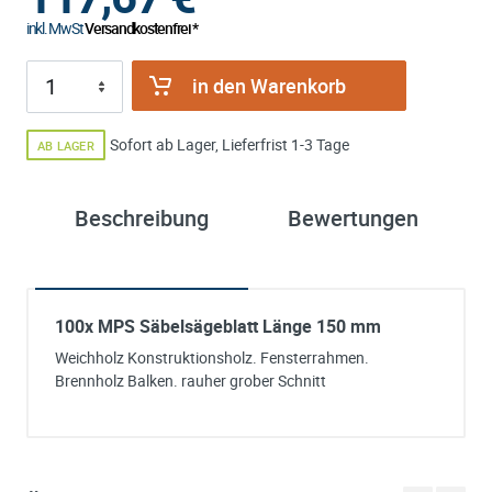
inkl. MwSt
Versandkostenfrei *
in den Warenkorb
Sofort ab Lager, Lieferfrist 1-3 Tage
AB LAGER
Beschreibung
Bewertungen
100x MPS Säbelsägeblatt Länge 150 mm
Weichholz Konstruktionsholz. Fensterrahmen.
Brennholz Balken. rauher grober Schnitt
Ich habe eine Frage:
Gerne beantworten wir so schnell wie möglich Ihre Anfrage (meist inn
weniger Minuten)
Bitte unterbreiten Sie mir ein Angebot: