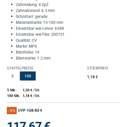
Zahnteilung: 4 ZpZ
Zahnabstand: 6.3 mm
Schnittart: gerade
Materialstärke: 15-100 mm
Einsetzbar wie Lenox: 634R
Einsetzbar wie Flex: 200751
Qualität: CV
Marke: MPS
Blatthöhe: 19
Blattstärke: 1.2 mm
STAFFELPREISE
STÜCKPREIS
5
100
1,18 €
5 Stk.:
1,50 €
/Stk.
100 Stk.:
1,18 €
/Stk.
UVP
128.52 €
- 8 %
117,67
€