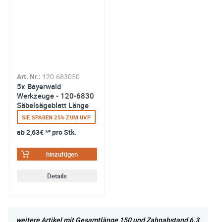
SEHR GUT
von
Heinrich D. aus Augsburg
über
saegeblatt-shop.de
am Freitag, 2. Dezember 2016
Art. Nr.:
120-683050
5x Bayerwald
Werkzeuge - 120-6830
Säbelsägeblatt Länge
von
Horst W. aus Koeln
über
saegeblatt-shop.de
300 mm
SIE SPAREN 25% ZUM UVP
am Mittwoch, 19. Oktober 2016
ab
2,63€
*² pro Stk.
hinzufügen
gutes Material,nutzen sich nicht so schnell ab
Details
Material:
Holzstämme
Kommentar:
bis 10 cm dicke Bäumchen um- und klein sägen
weitere Artikel mit Gesamtlänge 150 und Zahnabstand 6.3