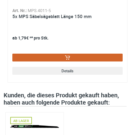
von
Edmund K. aus Ansbach
über
saegeblatt-shop.de
Art. Nr.:
MPS.4011-5
am Donnerstag, 4. Mai 2017
5x MPS Säbelsägeblatt Länge 150 mm
ab
1,79€
*² pro Stk.
Material:
Holz Metall
Kommentar:
Demontage Alt-Fenster Ja
von
Werner M. aus Ahlhorn
über
saegeblatt-shop.de
Details
am Donnerstag, 30. März 2017
Kunden, die dieses Produkt gekauft haben,
haben auch folgende Produkte gekauft:
Material:
Holz
von
Johannes P. aus Dunum
über
saegeblatt-shop.de
AB LAGER
am Mittwoch, 8. März 2017