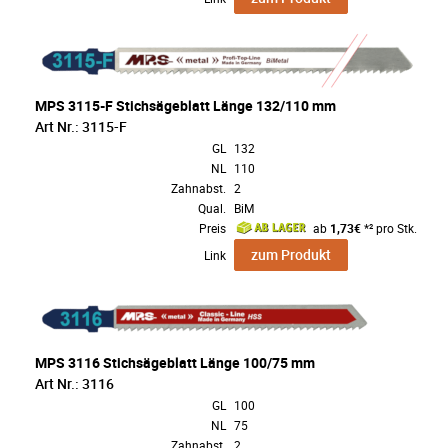
MPS 3115-F Stichsägeblatt Länge 132/110 mm
Art Nr.: 3115-F
GL
132
NL
110
Zahnabst.
2
Qual.
BiM
Preis
ab
1,73€
*² pro Stk.
zum Produkt
Link
MPS 3116 Stichsägeblatt Länge 100/75 mm
Art Nr.: 3116
GL
100
NL
75
Zahnabst.
2