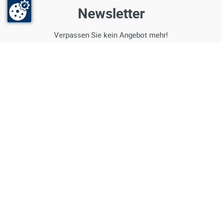
Newsletter
Verpassen Sie kein Angebot mehr!
Jetzt zum
Sägeblatt Shop
Newsletter anmelden
jetzt anmelden
Folgen Sie uns auf den sozialen Netzwerken
© 2003-2026
Gemax Werkzeuge