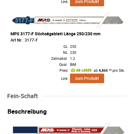
zum Produkt
Link
MPS 3177-F Stichsägeblatt Länge 250/230 mm
Art Nr.: 3177-F
GL
250
NL
230
Zahnabst.
1.2
Qual.
BiM
Preis
ab
4,86€
*² pro Stk.
zum Produkt
Link
Fein-Schaft
Beschreibung