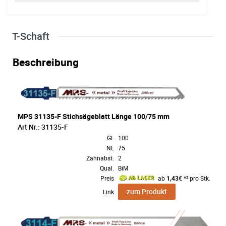
T-Schaft
Beschreibung
MPS 31135-F Stichsägeblatt Länge 100/75 mm
Art Nr.: 31135-F
GL
100
NL
75
Zahnabst.
2
Qual.
BiM
Preis
ab
1,43€
*² pro Stk.
zum Produkt
Link