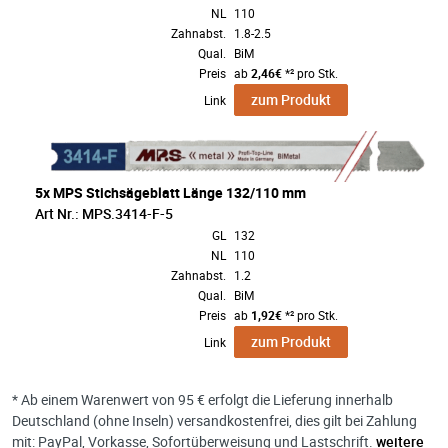
NL
110
Zahnabst.
1.8-2.5
Qual.
BiM
Preis
ab
2,46€
*² pro Stk.
zum Produkt
Link
5x MPS Stichsägeblatt Länge 132/110 mm
Art Nr.: MPS.3414-F-5
GL
132
NL
110
Zahnabst.
1.2
Qual.
BiM
Preis
ab
1,92€
*² pro Stk.
zum Produkt
Link
* Ab einem Warenwert von 95 € erfolgt die Lieferung innerhalb
Deutschland (ohne Inseln) versandkostenfrei, dies gilt bei Zahlung
mit: PayPal, Vorkasse, Sofortüberweisung und Lastschrift.
weitere