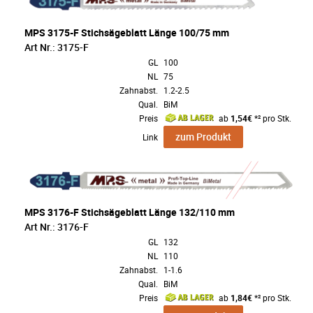
MPS 3175-F Stichsägeblatt Länge 100/75 mm
Art Nr.: 3175-F
GL
100
NL
75
Zahnabst.
1.2-2.5
Qual.
BiM
Preis
ab
1,54€
*² pro Stk.
zum Produkt
Link
MPS 3176-F Stichsägeblatt Länge 132/110 mm
Art Nr.: 3176-F
GL
132
NL
110
Zahnabst.
1-1.6
Qual.
BiM
Preis
ab
1,84€
*² pro Stk.