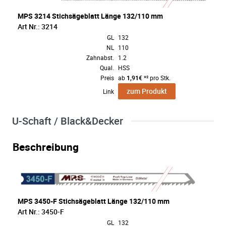
MPS 3214 Stichsägeblatt Länge 132/110 mm
Art Nr.: 3214
GL
132
NL
110
Zahnabst.
1.2
Qual.
HSS
Preis
ab
1,91€
*² pro Stk.
zum Produkt
Link
U-Schaft / Black&Decker
Beschreibung
MPS 3450-F Stichsägeblatt Länge 132/110 mm
Art Nr.: 3450-F
GL
132