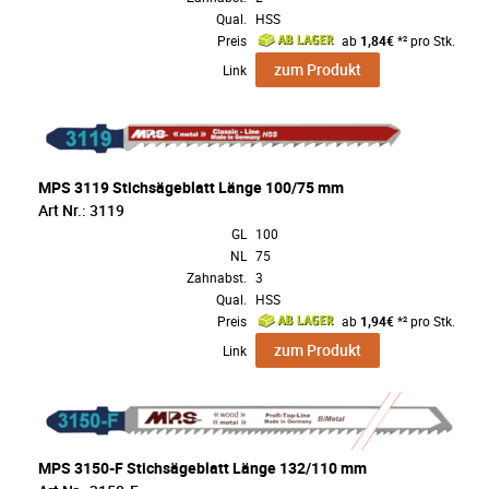
Qual.
HSS
Preis
ab
1,84€
*² pro Stk.
zum Produkt
Link
MPS 3119 Stichsägeblatt Länge 100/75 mm
Art Nr.: 3119
GL
100
NL
75
Zahnabst.
3
Qual.
HSS
Preis
ab
1,94€
*² pro Stk.
zum Produkt
Link
MPS 3150-F Stichsägeblatt Länge 132/110 mm