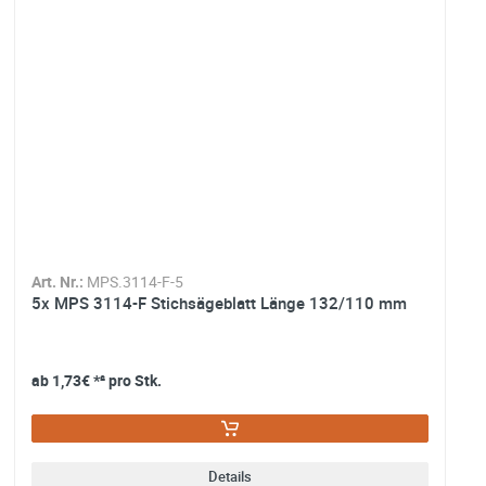
Art. Nr.:
MPS.3114-F-5
A
5x MPS 3114-F Stichsägeblatt Länge 132/110 mm
ab
1,73€
*² pro Stk.
Details