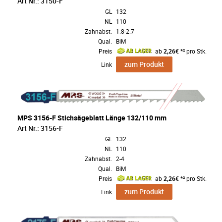
Art Nr.: 3150-F
GL
132
NL
110
Zahnabst.
1.8-2.7
Qual.
BiM
Preis
ab
2,26€
*² pro Stk.
zum Produkt
Link
MPS 3156-F Stichsägeblatt Länge 132/110 mm
Art Nr.: 3156-F
GL
132
NL
110
Zahnabst.
2-4
Qual.
BiM
Preis
ab
2,26€
*² pro Stk.
zum Produkt
Link