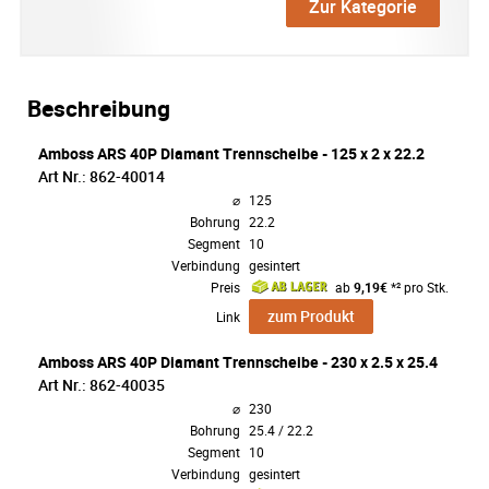
Zur Kategorie
Beschreibung
Amboss ARS 40P Diamant Trennscheibe - 125 x 2 x 22.2
Art Nr.: 862-40014
⌀
125
Bohrung
22.2
Segment
10
Verbindung
gesintert
Preis
ab
9,19€
*² pro Stk.
zum Produkt
Link
Amboss ARS 40P Diamant Trennscheibe - 230 x 2.5 x 25.4
Art Nr.: 862-40035
⌀
230
Bohrung
25.4 / 22.2
Segment
10
Verbindung
gesintert