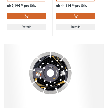
L
ab
9,19€
*² pro Stk.
ab
44,11€
*² pro Stk.
a
Details
Details