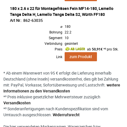
180 x 2.6 x 22 für Montagefräsen Fein MF14-180, Lamello
Tanga Delta H, Lamello Tanga Delta S2, Würth FF180
Art Nr.: 862-63035
⌀
180
Bohrung
22.2
Segment
10
Verbindung
gesintert
Preis
ab
50,91€
*² pro Stk.
zum Produkt
Link
* Ab einem Warenwert von 95 € erfolgt die Lieferung innerhalb
Deutschland (ohne Inseln) versandkostenfrei, dies gilt bei Zahlung
mit: PayPal, Vorkasse, Sofortüberweisung und Lastschrift.
weitere
Informationen zu den Versandkosten
*² Preis inklusive gesetzlicher Mehrwertsteuer zuzüglich
Versandkosten
*³ Sonderanfertigungen nach Kundenspezifikation sind vom
Umtausch ausgeschlossen.
Widerrufsrecht
Die hier verwendeten Markennamen, Warenzeichen bzw.