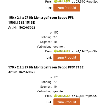
Preis
ab
27,59€
*² pro Stk.
zum Produkt
Link
150 x 2.1 x 27 für Montagefräsen Beppo FFS
150S,151S,151SE
Art Nr.: 862-63023
⌀
150
Bohrung
27
Segment
10
Verbindung
gesintert
Preis
ab
44,11€
*² pro Stk.
zum Produkt
Link
170 x 2.2 x 27 für Montagefräsen Beppo FFS171SE
Art Nr.: 862-63028
⌀
170
Bohrung
27
Segment
10
Verbindung
gesintert
Preis
ab
46,88€
*² pro Stk.
zum Produkt
Link