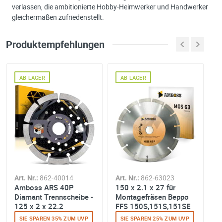
verlassen, die ambitionierte Hobby-Heimwerker und Handwerker
gleichermaßen zufriedenstellt.
Produktempfehlungen
AB LAGER
AB LAGER
Art. Nr.:
862-40014
Art. Nr.:
862-63023
Ar
Amboss ARS 40P
150 x 2.1 x 27 für
1
Diamant Trennscheibe -
Montagefräsen Beppo
M
125 x 2 x 22.2
FFS 150S,151S,151SE
M
T
SIE SPAREN 35% ZUM UVP
SIE SPAREN 25% ZUM UVP