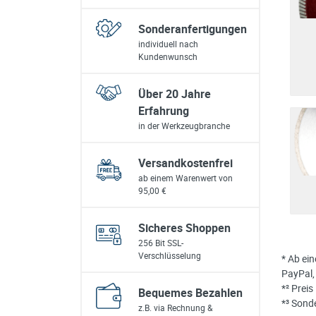
Sonderanfertigungen
individuell nach
Kundenwunsch
Über 20 Jahre
Erfahrung
in der Werkzeugbranche
Versandkostenfrei
ab einem Warenwert von
95,00 €
Sicheres Shoppen
256 Bit SSL-
Verschlüsselung
* Ab ei
PayPal,
*² Prei
Bequemes Bezahlen
*³ Sond
z.B. via Rechnung &