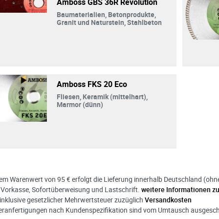
Amboss GBS 36R Revolution
Baumaterialien, Betonprodukte,
Granit und Naturstein, Stahlbeton
Amboss FKS 20 Eco
Fliesen, Keramik (mittelhart),
Marmor (dünn)
nem Warenwert von 95 € erfolgt die Lieferung innerhalb Deutschland (ohne I
 Vorkasse, Sofortüberweisung und Lastschrift.
weitere Informationen z
s inklusive gesetzlicher Mehrwertsteuer zuzüglich
Versandkosten
eranfertigungen nach Kundenspezifikation sind vom Umtausch ausgesc