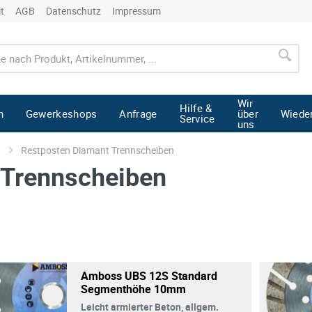
it
AGB
Datenschutz
Impressum
Wir
Hilfe &
n
Gewerkeshops
Anfrage
über
Wiede
Service
uns
Restposten Diamant Trennscheiben
 Trennscheiben
Amboss UBS 12S Standard
Segmenthöhe 10mm
Leicht armierter Beton, allgem.