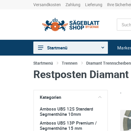
Versandkosten
Zahlung
Lieferung
Ihre Sicherhe
Marke
Startmenü
Sägen
Startmenü
Trennen
Diamant Trennscheiben
Restposten Diamant
Trennen
Bohren
.
Schleifen
Kategorien
kreative Holzbearbeitung
Amboss UBS 12S Standard
Hobeln/Fräsen
Segmenthöhe 10mm
Amboss UBS 13P Premium /
Gewerkeshops
Segmenthöhe 15 mm