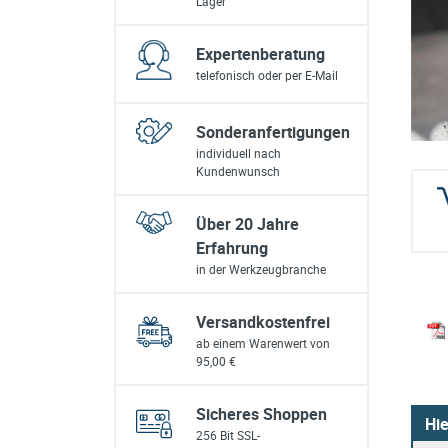
Lager
sonstiges/Zubehör
Expertenberatung
telefonisch oder per E-Mail
Sonderanfertigungen
individuell nach
Kundenwunsch
Über 20 Jahre
Erfahrung
in der Werkzeugbranche
Versandkostenfrei
ab einem Warenwert von
95,00 €
Sicheres Shoppen
Hie
256 Bit SSL-