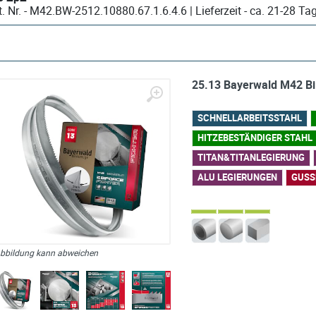
Art. Nr. - M42.BW-2512.10880.67.1.6.4.6 | Lieferzeit - ca. 21-
25.13 Bayerwald M42 B
SCHNELLARBEITSSTAHL
HITZEBESTÄNDIGER STAHL
TITAN&TITANLEGIERUNG
ALU LEGIERUNGEN
GUSS
bbildung kann abweichen