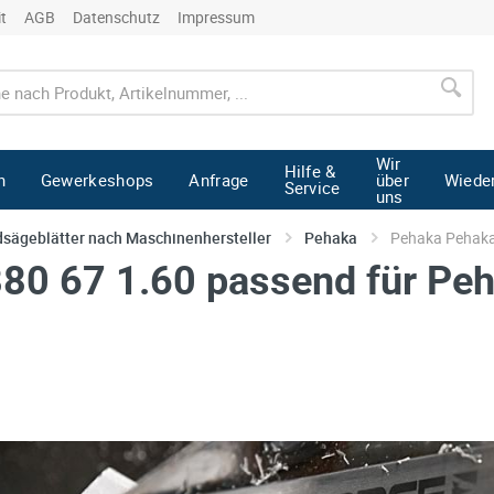
it
AGB
Datenschutz
Impressum
Wir
Hilfe &
n
Gewerkeshops
Anfrage
über
Wiede
Service
uns
sägeblätter nach Maschinenhersteller
Pehaka
Pehaka Pehak
880 67 1.60 passend für P