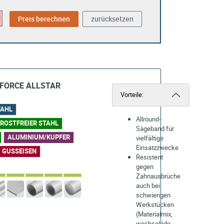
BiFORCE ALLSTAR
Vorteile:
TAHL
Allround-
ROSTFREIER STAHL
Sägeband für
ALUMINIUM/KUPFER
vielfältige
Einsatzzwecke
GUSSEISEN
Resistent
gegen
Zahnausbrüche
auch bei
schwierigen
Werkstücken
(Materialmix,
wechselnde