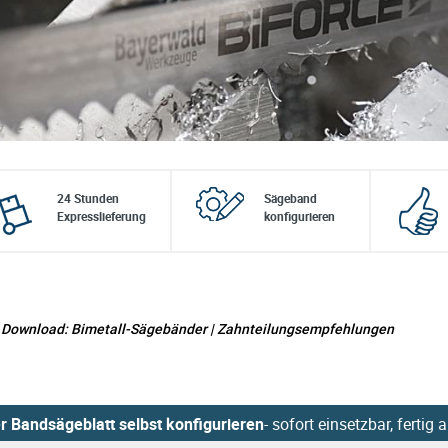
24 Stunden
Sägeband
Expresslieferung
konfigurieren
Download: Bimetall-Sägebänder | Zahnteilungsempfehlungen
r Bandsägeblatt selbst konfigurieren
- sofort einsetzbar, fertig