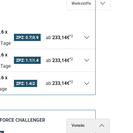
Werkstoffe:
*2
ab
233,14
€
ZPZ: 0.7|0.9
ieferzeit - ca. 21-28 Tage
*2
ab
233,14
€
ZPZ: 1.1|1.4
ieferzeit - ca. 21-28 Tage
*2
ab
233,14
€
ZPZ: 1.4|2
- ca. 21-28 Tage
BiFORCE CHALLENGER
Vorteile: