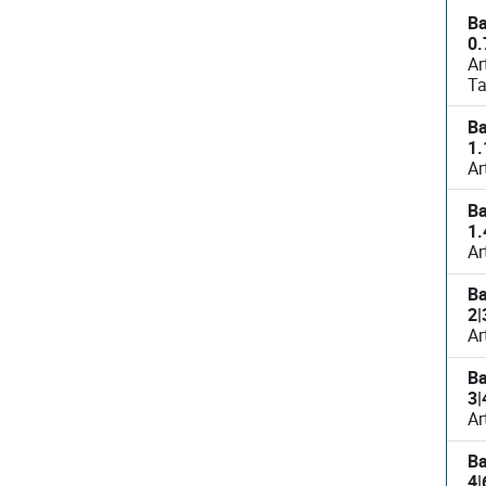
Bayerwald
0.
Ar
T
Bayerwald
1.
Bayerwald
1.
Bayerwald
2|
Bayerwald
3|
Bayerwald
4|