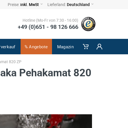
Preise:
inkl. MwSt
Lieferland:
Deutschland
Hotline (Mo-Fr von 7:30 - 16:00)
+49 (0)651 - 98 126 666
rverkauf
% Angebote
Magazin
amat 820 ZP
ehaka Pehakamat 820