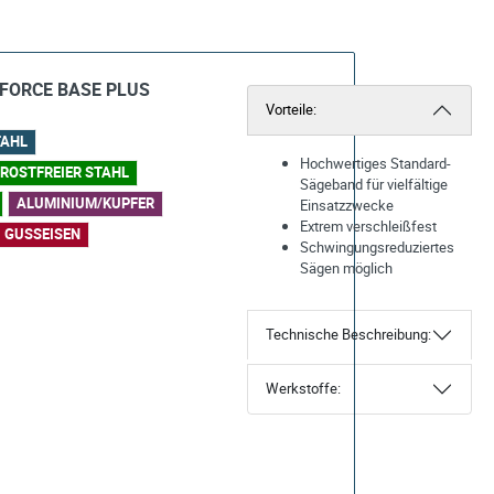
BiFORCE BASE PLUS
Vorteile:
TAHL
Hochwertiges Standard-
ROSTFREIER STAHL
Sägeband für vielfältige
ALUMINIUM/KUPFER
Einsatzzwecke
Extrem verschleißfest
GUSSEISEN
Schwingungsreduziertes
Sägen möglich
Technische Beschreibung:
Werkstoffe: