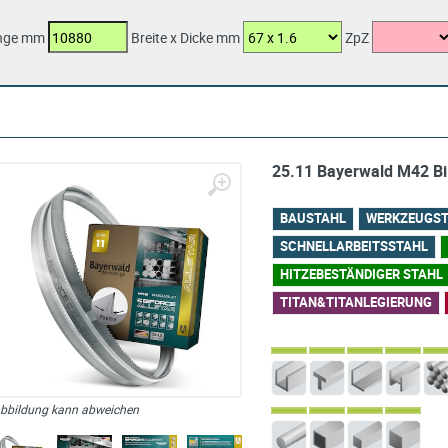
nge mm
Breite x Dicke mm
ZpZ
25.11 Bayerwald M42 
BAUSTAHL
WERKZEUGS
SCHNELLARBEITSSTAHL
HITZEBESTÄNDIGER STAHL
TITAN&TITANLEGIERUNG
bbildung kann abweichen