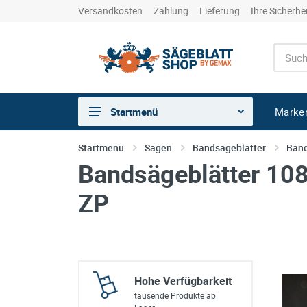
Versandkosten
Zahlung
Lieferung
Ihre Sicherhe
Marke
Startmenü
Sägen
Startmenü
Sägen
Bandsägeblätter
Band
Bandsägeblätter 10
Trennen
Bohren
ZP
Schleifen
kreative Holzbearbeitung
Hobeln/Fräsen
Hohe Verfügbarkeit
Gewerkeshops
tausende Produkte ab