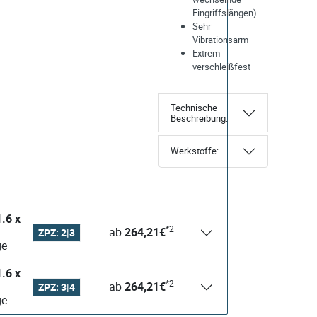
Eingriffslängen)
Sehr
Vibrationsarm
Extrem
verschleißfest
Technische
Beschreibung:
Werkstoffe:
*2
ab
264,21
€
ZPZ: 2|3
28 Tage
*2
ab
264,21
€
ZPZ: 3|4
28 Tage