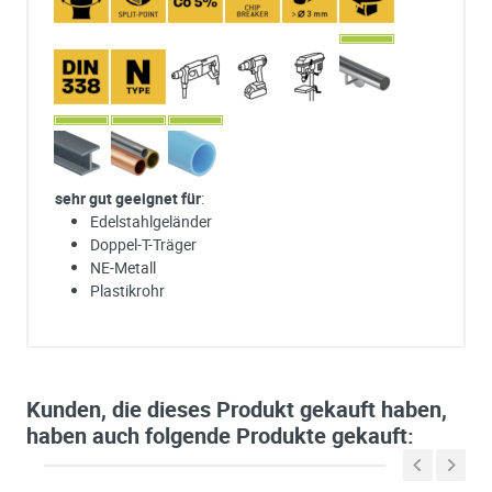
sehr gut geeignet für
:
Edelstahlgeländer
Doppel-T-Träger
NE-Metall
Plastikrohr
Ich habe eine Frage:
Gerne beantworten wir so schnell wie möglich Ihre Anfrage (meist inn
weniger Minuten)
Bitte unterbreiten Sie mir ein Angebot:
Kunden, die dieses Produkt gekauft haben,
Bitte teilen Sie uns die gewünschte Menge mit
haben auch folgende Produkte gekauft: