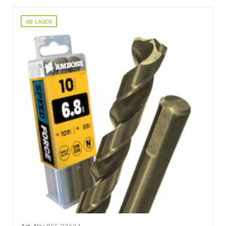
AB LAGER
Ihre Anschrift
Firma:
Name*:
e-mail*:
Zustimmung zur Datenverarbeitung
*
Ich stimme zu, dass meine Angaben aus dem
Kontaktformular zur Beantwortung meiner Anfrage erhob
und verarbeitet werden. Die Daten werden nach
abgeschlossener Bearbeitung Ihrer Anfrage gelöscht. Sie
können Ihre Einwilligung jederzeit für die Zukunft per E-M
widerrufen. Detaillierte Informationen zum Umgang mit
Nutzerdaten finden Sie in unserer
Datenschutzerklärung