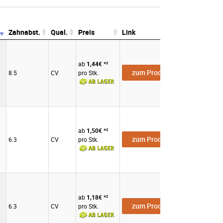
Zahnabst.
Qual.
Preis
Link
Zahnabst.
Qual.
Preis
Link
ab
1,44€
*²
zum Produkt
8.5
CV
pro Stk.
ab
1,50€
*²
zum Produkt
6.3
CV
pro Stk.
ab
1,18€
*²
zum Produkt
6.3
CV
pro Stk.