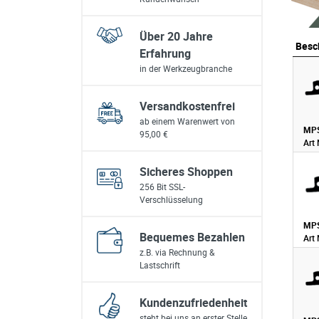
Über 20 Jahre
Besc
Erfahrung
Besc
in der Werkzeugbranche
Versandkostenfrei
ab einem Warenwert von
MPS
95,00 €
Art 
Sicheres Shoppen
256 Bit SSL-
Verschlüsselung
MPS
Bequemes Bezahlen
Art 
z.B. via Rechnung &
Lastschrift
Kundenzufriedenheit
steht bei uns an erster Stelle