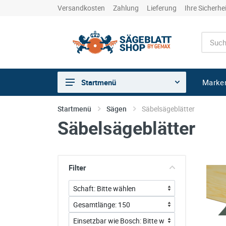
Versandkosten
Zahlung
Lieferung
Ihre Sicherhe
Marke
Startmenü
Sägen
Startmenü
Sägen
Säbelsägeblätter
Säbelsägeblätter
Trennen
Bohren
Schleifen
Filter
kreative Holzbearbeitung
Hobeln/Fräsen
Gewerkeshops