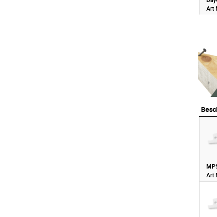
Art
Besc
Besc
MPS
Art 