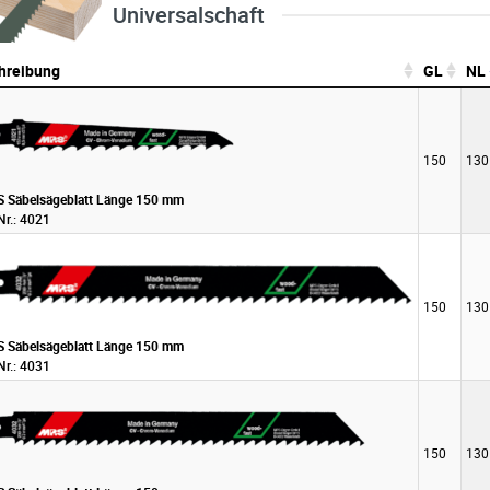
Universalschaft
hreibung
GL
NL
hreibung
GL
NL
150
130
 Säbelsägeblatt Länge 150 mm
Nr.: 4021
150
130
 Säbelsägeblatt Länge 150 mm
Nr.: 4031
150
130