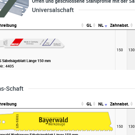
Offen und geschlossene Stahlprofile mit der S
Universalschaft
hreibung
GL
NL
Zahnabst.
hreibung
GL
NL
150
130
 Säbelsägeblatt Länge 150 mm
Nr.: 4405
s-Schaft
hreibung
GL
NL
Zahnabst.
hreibung
GL
NL
150
130
erwald Werkzeuge Säbelsägeblatt Länge 150 mm