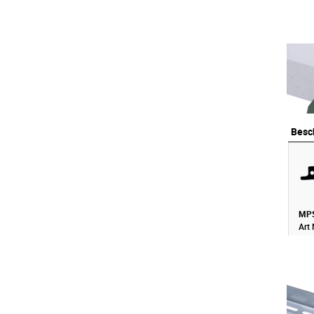
Besc
Besc
MPS
Art 