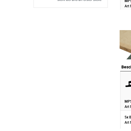
MPS
Art 
Besc
Besc
MPS
Art 
5x 
Art