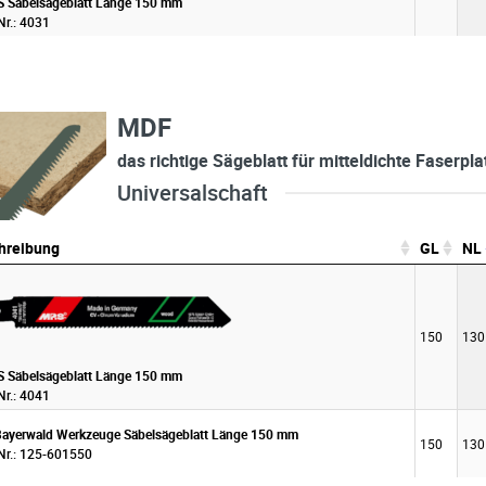
 Säbelsägeblatt Länge 150 mm
Nr.: 4031
MDF
das richtige Sägeblatt für mitteldichte Faserpla
Universalschaft
hreibung
GL
NL
hreibung
GL
NL
150
130
 Säbelsägeblatt Länge 150 mm
Nr.: 4041
Bayerwald Werkzeuge Säbelsägeblatt Länge 150 mm
150
130
 Nr.: 125-601550