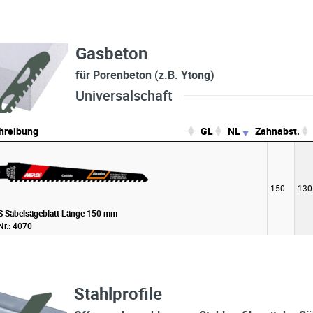
Gasbeton
für Porenbeton (z.B. Ytong)
Universalschaft
hreibung
GL
NL
Zahnabst.
hreibung
GL
NL
150
130
 Säbelsägeblatt Länge 150 mm
Nr.: 4070
Stahlprofile