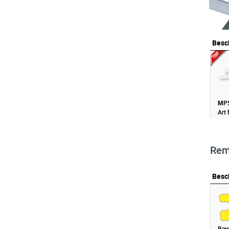
Besc
Besc
MPS
Art 
Rem
Besc
Besc
Bay