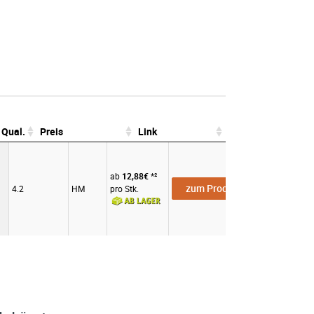
Qual.
Preis
Link
Zahnabst.
Qual.
Preis
Link
ab
12,88€
*²
zum Produkt
4.2
HM
pro Stk.