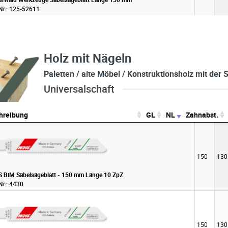
 Nr.: 125-52611
Holz mit Nägeln
Paletten / alte Möbel / Konstruktionsholz mit der
Universalschaft
hreibung
GL
NL
Zahnabst.
hreibung
GL
NL
150
130
 BiM Säbelsägeblatt - 150 mm Länge 10 ZpZ
Nr.: 4430
150
130