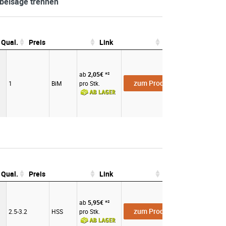
äbelsäge trennen
Qual.
Preis
Link
Zahnabst.
Qual.
Preis
Link
ab
2,05€
*²
zum Produkt
1
BiM
pro Stk.
Qual.
Preis
Link
Zahnabst.
Qual.
Preis
Link
ab
5,95€
*²
zum Produkt
2.5-3.2
HSS
pro Stk.