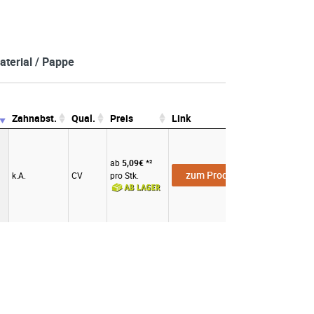
terial / Pappe
Zahnabst.
Qual.
Preis
Link
Zahnabst.
Qual.
Preis
Link
ab
5,09€
*²
zum Produkt
k.A.
CV
pro Stk.