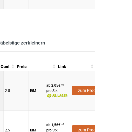
 Säbelsäge zerkleinern
Qual.
Preis
Link
Zahnabst.
Qual.
Preis
Link
ab
2,05€
*²
zum Produkt
2.5
BiM
pro Stk.
ab
1,56€
*²
zum Produkt
2.5
BiM
pro Stk.