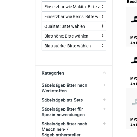
Besc
sonstiges/Zubehör
Besc
MPS
Art 
Kategorien
MPS
Art 
Säbelsägeblätter nach
Werkstoffen
Säbelsägeblatt-Sets
Säbelsägeblätter für
Spezialanwendungen
MPS
Säbelsägeblätter nach
Art 
Maschinen- /
Sägeblatthersteller