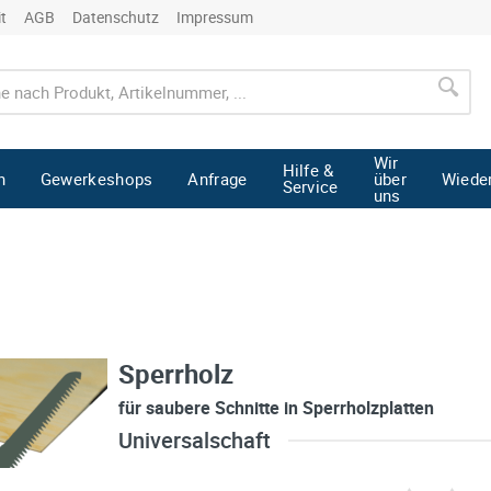
it
AGB
Datenschutz
Impressum
Wir
Hilfe &
n
Gewerkeshops
Anfrage
über
Wiede
Service
uns
Sperrholz
für saubere Schnitte in Sperrholzplatten
Universalschaft