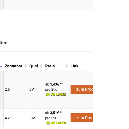
tten
Zahnabst.
Qual.
Preis
Link
Zahnabst.
Qual.
Preis
Link
ab
1,43€
*²
zum Produkt
2.5
CV
pro Stk.
ab
3,51€
*²
zum Produkt
4.2
BiM
pro Stk.