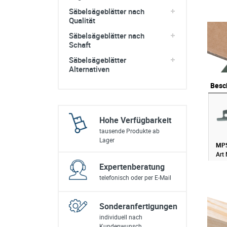
Säbelsägeblätter nach
Qualität
Säbelsägeblätter nach
Schaft
Säbelsägeblätter
Alternativen
Besc
Besc
Hohe Verfügbarkeit
tausende Produkte ab
Lager
MPS
Art 
Expertenberatung
telefonisch oder per E-Mail
Sonderanfertigungen
individuell nach
Kundenwunsch