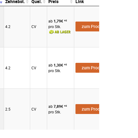
Zahnabst.
Qual.
Preis
Link
Zahnabst.
Qual.
Preis
Link
ab
1,79€
*²
zum Produkt
4.2
CV
pro Stk.
ab
1,30€
*²
zum Produkt
4.2
CV
pro Stk.
ab
7,89€
*²
zum Produkt
2.5
CV
pro Stk.