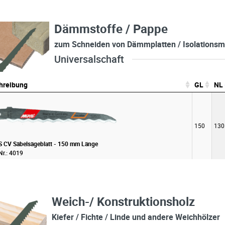
Dämmstoffe / Pappe
zum Schneiden von Dämmplatten / Isolationsma
Universalschaft
hreibung
GL
NL
hreibung
GL
NL
150
130
 CV Säbelsägeblatt - 150 mm Länge
Nr.: 4019
Weich-/ Konstruktionsholz
Kiefer / Fichte / Linde und andere Weichhölzer